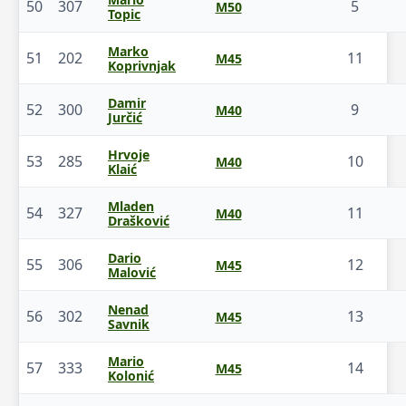
50
307
5
M50
Topic
Marko
51
202
11
M45
Koprivnjak
Damir
52
300
9
M40
Jurčić
Hrvoje
53
285
10
M40
Klaić
Mladen
54
327
11
M40
Drašković
Dario
55
306
12
M45
Malović
Nenad
56
302
13
M45
Savnik
Mario
57
333
14
M45
Kolonić