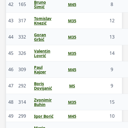
Bruno
42
165
8
M45
Šimić
Tomislav
43
317
12
M35
Knezić
Goran
44
332
13
M35
Grbić
Valentin
45
326
14
M35
Lovrić
Paul
46
309
9
M45
Kajzer
Boris
47
292
9
MS
Dovijanić
Zvonimir
48
314
15
M35
Buhin
49
299
10
Igor Borić
M45
Mario