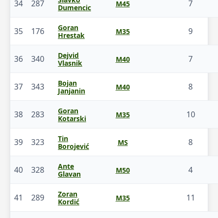
34
287
7
M45
Dumencic
Goran
35
176
9
M35
Hrestak
Dejvid
36
340
7
M40
Vlasnik
Bojan
37
343
8
M40
Janjanin
Goran
38
283
10
M35
Kotarski
Tin
39
323
8
MS
Borojević
Ante
40
328
4
M50
Glavan
Zoran
41
289
11
M35
Kordić