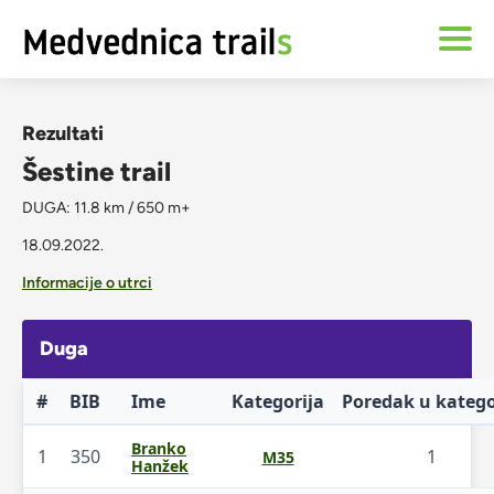
Rezultati
Šestine trail
DUGA: 11.8 km / 650 m+
18.09.2022.
Informacije o utrci
Duga
#
BIB
Ime
Kategorija
Poredak u katego
Branko
1
350
1
M35
Hanžek