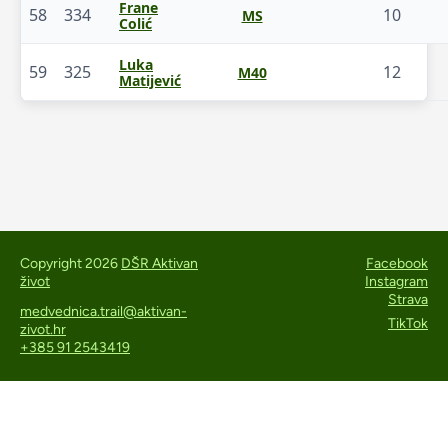
Frane
58
334
10
MS
Colić
Luka
59
325
12
M40
Matijević
Copyright 2026
DŠR Aktivan
Facebook
život
Instagram
Strava
medvednica.trail@aktivan-
TikTok
zivot.hr
+385 91 2543419