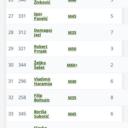
Živković
Igor
27
331
5
M45
Pavelić
Domagoj
28
312
7
M35
Jezl
Robert
29
321
3
M50
Prnjak
Željko
30
344
2
M60+
Šešet
Vladimir
31
296
6
M40
Haramija
Filip
32
258
8
M35
Boltuzic
Boriša
33
345
6
M45
Subotić
Slavko