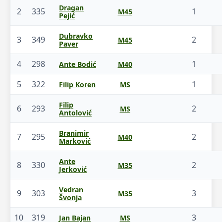
Dragan
2
335
1
M45
Pejić
Dubravko
3
349
2
M45
Paver
4
298
1
Ante Bodić
M40
5
322
1
Filip Koren
MS
Filip
6
293
2
MS
Antolović
Branimir
7
295
2
M40
Marković
Ante
8
330
2
M35
Jerković
Vedran
9
303
3
M35
Švonja
10
319
3
Jan Bajan
MS