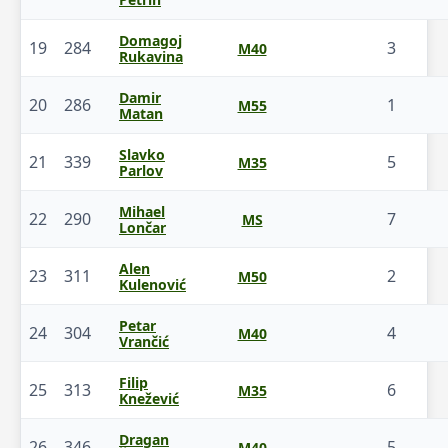
Domagoj
19
284
3
M40
Rukavina
Damir
20
286
1
M55
Matan
Slavko
21
339
5
M35
Parlov
Mihael
22
290
7
MS
Lončar
Alen
23
311
2
M50
Kulenović
Petar
24
304
4
M40
Vrančić
Filip
25
313
6
M35
Knežević
Dragan
26
346
5
M40