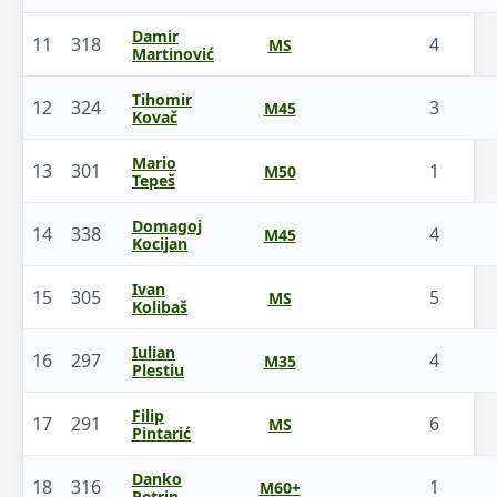
Damir
11
318
4
MS
Martinović
Tihomir
12
324
3
M45
Kovač
Mario
13
301
1
M50
Tepeš
Domagoj
14
338
4
M45
Kocijan
Ivan
15
305
5
MS
Kolibaš
Iulian
16
297
4
M35
Plestiu
Filip
17
291
6
MS
Pintarić
Danko
18
316
1
M60+
Petrin