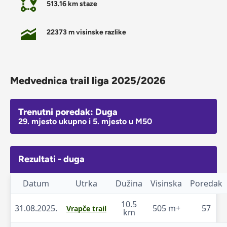
513.16 km staze
22373 m visinske razlike
Medvednica trail liga 2025/2026
Trenutni poredak: Duga
29. mjesto ukupno i 5. mjesto u M50
Rezultati - duga
Datum
Utrka
Dužina
Visinska
Poredak
10.5
31.08.2025.
505 m+
57
Vrapče trail
km