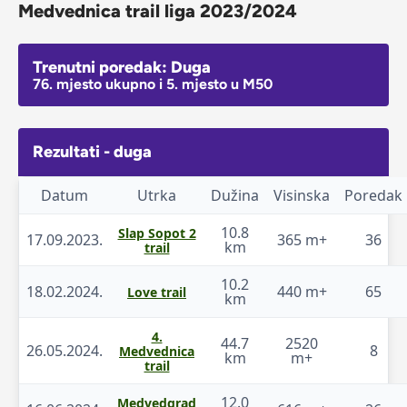
Medvednica trail liga 2023/2024
Trenutni poredak: Duga
76. mjesto ukupno i 5. mjesto u M50
Rezultati - duga
Datum
Utrka
Dužina
Visinska
Poredak
10.8
Slap Sopot 2
17.09.2023.
365 m+
36
km
trail
10.2
18.02.2024.
440 m+
65
Love trail
km
4.
44.7
2520
26.05.2024.
8
Medvednica
km
m+
trail
12.0
Medvedgrad