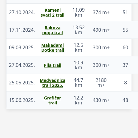
11.09
Kameni
27.10.2024.
374 m+
51
km
svati 2 trail
13.52
Rakova
17.11.2024.
490 m+
55
km
noga trail
12.5
Makadami
09.03.2025.
300 m+
60
km
Dotke trail
10.9
27.04.2025.
300 m+
37
Pila trail
km
44.7
2180
Medvednica
25.05.2025.
8
km
m+
trail 2025.
12.2
Grafičar
15.06.2025.
430 m+
48
km
trail