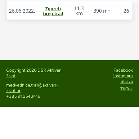
11.3
Zgoreti
26.06.2022.
390 m+
26
km
breg trail
Copyright 2026
DŠR Aktivan
Facebook
život
Instagram
Strava
medvednica.trail@aktivan-
TikTok
zivot.hr
+385 91 2543419