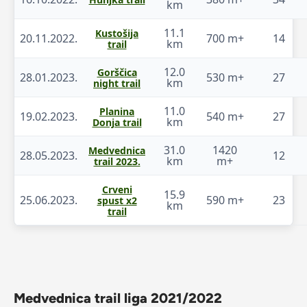
km
11.1
Kustošija
20.11.2022.
700 m+
14
km
trail
12.0
Gorščica
28.01.2023.
530 m+
27
km
night trail
11.0
Planina
19.02.2023.
540 m+
27
km
Donja trail
31.0
1420
Medvednica
28.05.2023.
12
km
m+
trail 2023.
Crveni
15.9
25.06.2023.
590 m+
23
spust x2
km
trail
Medvednica trail liga 2021/2022