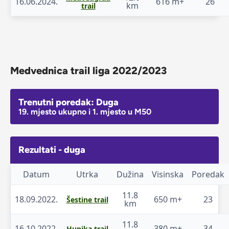
16.06.2024.
616 m+
26
km
trail
Medvednica trail liga 2022/2023
Trenutni poredak: Duga
19. mjesto ukupno i 1. mjesto u M50
Rezultati - duga
Datum
Utrka
Dužina
Visinska
Poredak
11.8
18.09.2022.
650 m+
23
Šestine trail
km
11.8
16.10.2022.
380 m+
34
Hunjka trail