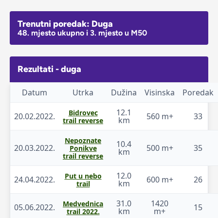
Trenutni poredak: Duga
48. mjesto ukupno i 3. mjesto u M50
Rezultati - duga
Datum
Utrka
Dužina
Visinska
Poredak
12.1
Bidrovec
20.02.2022.
560 m+
33
km
trail reverse
Nepoznate
10.4
20.03.2022.
500 m+
35
Ponikve
km
trail reverse
12.0
Put u nebo
24.04.2022.
600 m+
26
km
trail
31.0
1420
Medvednica
05.06.2022.
15
km
m+
trail 2022.