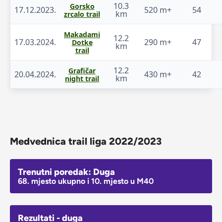
10.3
Gorsko
17.12.2023.
520 m+
54
km
zrcalo trail
Makadami
12.2
17.03.2024.
290 m+
47
Dotke
km
trail
12.2
Grafičar
20.04.2024.
430 m+
42
km
night trail
Medvednica trail liga 2022/2023
Trenutni poredak: Duga
68. mjesto ukupno i 10. mjesto u M40
Rezultati - duga