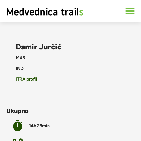
Damir Jurčić
M45
IND
ITRA profil
Ukupno
14h 29min