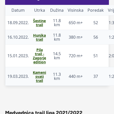
Datum
Utrka
Dužina
Visinska
Poredak
Vr
11.8
Šestine
18.09.2022.
650 m+
52
1:
km
trail
11.8
Hunjka
16.10.2022.
380 m+
56
1:
km
trail
Pila
14.5
trail -
15.01.2023.
720 m+
51
2:
km
Zagorje
edition
Kameni
11.3
19.03.2023.
440 m+
37
1:
svati
km
trail
Medvednica trail liga 2021/2022