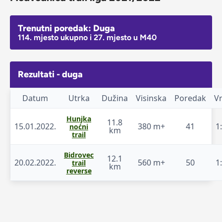
Trenutni poredak: Duga
114. mjesto ukupno i 27. mjesto u M40
Rezultati - duga
Datum
Utrka
Dužina
Visinska
Poredak
V
Hunjka
11.8
15.01.2022.
380 m+
41
1
noćni
km
trail
Bidrovec
12.1
20.02.2022.
560 m+
50
1
trail
km
reverse