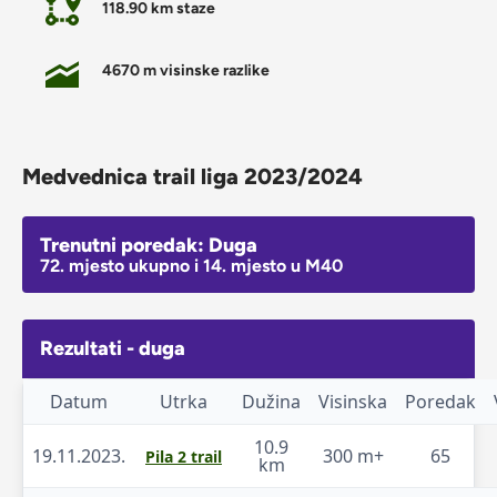
118.90 km staze
4670 m visinske razlike
Medvednica trail liga 2023/2024
Trenutni poredak: Duga
72. mjesto ukupno i 14. mjesto u M40
Rezultati - duga
Datum
Utrka
Dužina
Visinska
Poredak
10.9
19.11.2023.
300 m+
65
Pila 2 trail
km