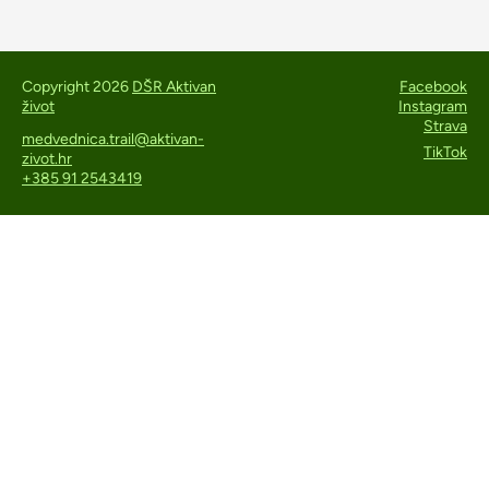
Copyright 2026
DŠR Aktivan
Facebook
život
Instagram
Strava
medvednica.trail@aktivan-
TikTok
zivot.hr
+385 91 2543419