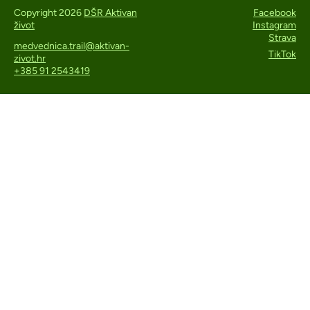
Copyright 2026
DŠR Aktivan
Facebook
život
Instagram
Strava
medvednica.trail@aktivan-
TikTok
zivot.hr
+385 91 2543419