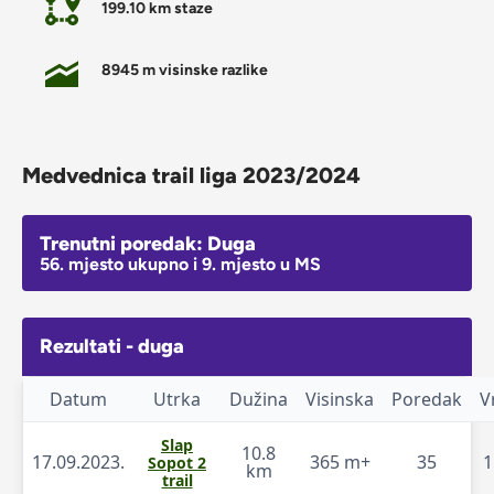
199.10 km staze
8945 m visinske razlike
Medvednica trail liga 2023/2024
Trenutni poredak: Duga
56. mjesto ukupno i 9. mjesto u MS
Rezultati - duga
Datum
Utrka
Dužina
Visinska
Poredak
V
Slap
10.8
17.09.2023.
365 m+
35
1
Sopot 2
km
trail