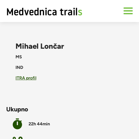
Mihael Lončar
MS
IND
ITRA profil
Ukupno
22h 44min