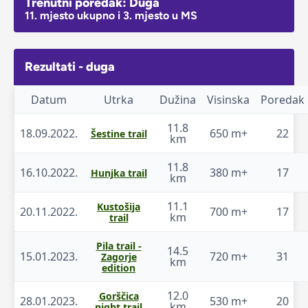
Trenutni poredak: Duga
11. mjesto ukupno i 3. mjesto u MS
Rezultati - duga
Datum
Utrka
Dužina
Visinska
Poredak
11.8
18.09.2022.
650 m+
22
Šestine trail
km
11.8
16.10.2022.
380 m+
17
Hunjka trail
km
11.1
Kustošija
20.11.2022.
700 m+
17
km
trail
Pila trail -
14.5
15.01.2023.
720 m+
31
Zagorje
km
edition
12.0
Gorščica
28.01.2023.
530 m+
20
km
night trail