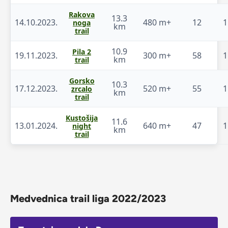
Rakova
13.3
14.10.2023.
480 m+
12
1
noga
km
trail
10.9
Pila 2
19.11.2023.
300 m+
58
1
km
trail
Gorsko
10.3
17.12.2023.
520 m+
55
1
zrcalo
km
trail
Kustošija
11.6
13.01.2024.
640 m+
47
1
night
km
trail
Medvednica trail liga 2022/2023