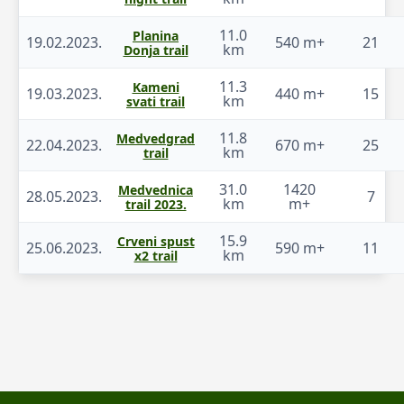
11.0
Planina
19.02.2023.
540 m+
21
km
Donja trail
11.3
Kameni
19.03.2023.
440 m+
15
km
svati trail
11.8
Medvedgrad
22.04.2023.
670 m+
25
km
trail
31.0
1420
Medvednica
28.05.2023.
7
km
m+
trail 2023.
15.9
Crveni spust
25.06.2023.
590 m+
11
km
x2 trail