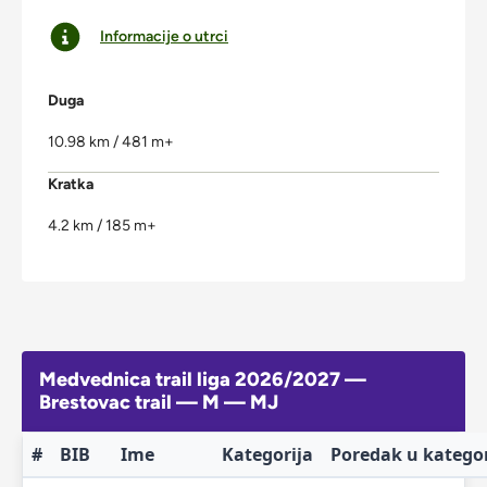
Informacije o utrci
Duga
10.98 km / 481 m+
Kratka
4.2 km / 185 m+
Medvednica trail liga 2026/2027 —
Brestovac trail — M — MJ
#
BIB
Ime
Kategorija
Poredak u kategor