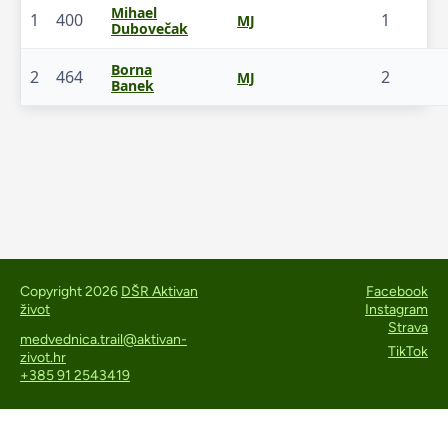
Mihael
1
400
1
MJ
Dubovečak
Borna
2
464
2
MJ
Banek
Copyright 2026
DŠR Aktivan
Facebook
život
Instagram
Strava
medvednica.trail@aktivan-
TikTok
zivot.hr
+385 91 2543419