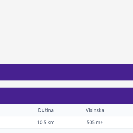
Dužina
Visinska
10.5 km
505 m+