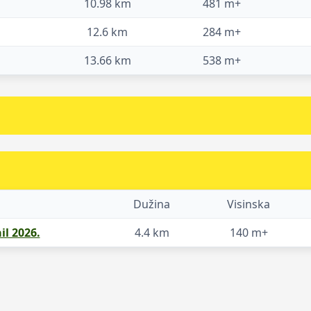
10.98 km
481 m+
12.6 km
284 m+
13.66 km
538 m+
Dužina
Visinska
il 2026.
4.4 km
140 m+