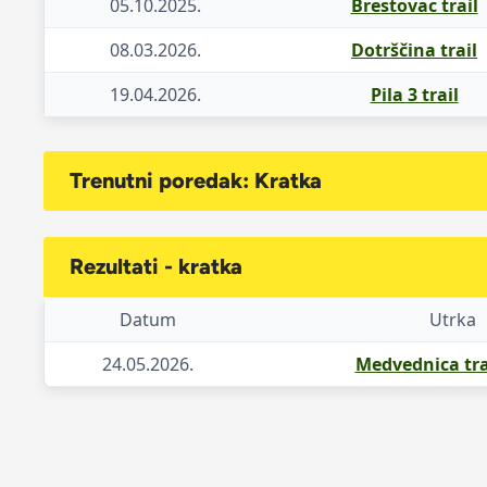
05.10.2025.
Brestovac trail
08.03.2026.
Dotrščina trail
19.04.2026.
Pila 3 trail
Trenutni poredak: Kratka
Rezultati - kratka
Datum
Utrka
24.05.2026.
Medvednica tra