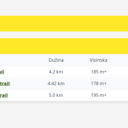
Dužina
Visinska
il
4.2 km
185 m+
trail
4.42 km
178 m+
rail
5.0 km
195 m+