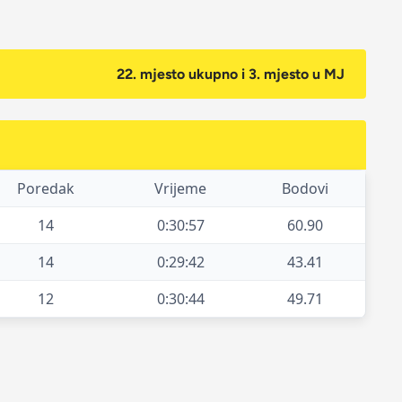
22. mjesto ukupno i 3. mjesto u MJ
Poredak
Vrijeme
Bodovi
14
0:30:57
60.90
14
0:29:42
43.41
12
0:30:44
49.71