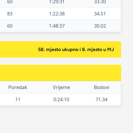
60
1:29:31
33.30
83
1:22:38
34.51
60
1:48:37
30.02
58. mjesto ukupno i 8. mjesto u MJ
Poredak
Vrijeme
Bodovi
11
0:24:10
71.34