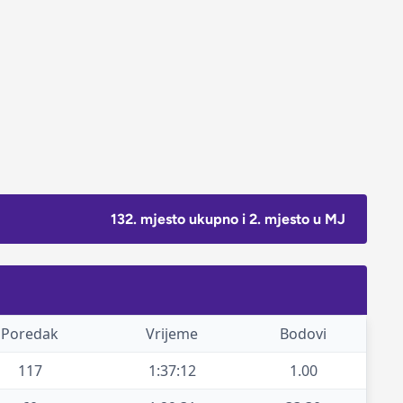
132. mjesto ukupno i 2. mjesto u MJ
Poredak
Vrijeme
Bodovi
117
1:37:12
1.00