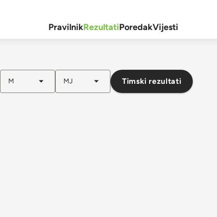
Pravilnik
Rezultati
Poredak
Vijesti
Timski rezultati
M
MJ