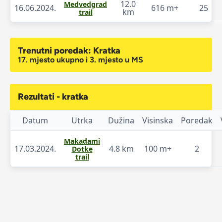
12.0
Medvedgrad
16.06.2024.
616 m+
25
km
trail
Trenutni poredak: Kratka
17. mjesto ukupno i 3. mjesto u MS
Rezultati - kratka
Datum
Utrka
Dužina
Visinska
Poredak
Makadami
17.03.2024.
4.8 km
100 m+
2
Dotke
trail