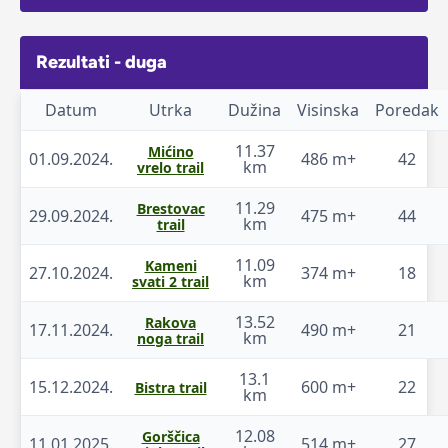
Rezultati - duga
Datum
Utrka
Dužina
Visinska
Poredak
11.37
Mićino
01.09.2024.
486 m+
42
km
vrelo trail
11.29
Brestovac
29.09.2024.
475 m+
44
km
trail
11.09
Kameni
27.10.2024.
374 m+
18
km
svati 2 trail
13.52
Rakova
17.11.2024.
490 m+
21
km
noga trail
13.1
15.12.2024.
600 m+
22
Bistra trail
km
12.08
Gorščica
11.01.2025.
514 m+
27