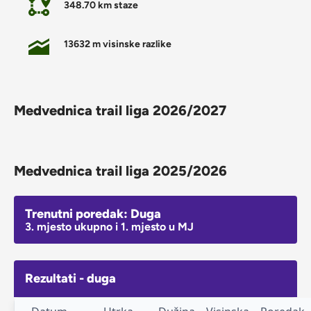
348.70 km staze
13632 m visinske razlike
Medvednica trail liga 2026/2027
Medvednica trail liga 2025/2026
Trenutni poredak: Duga
3. mjesto ukupno i 1. mjesto u MJ
Rezultati - duga