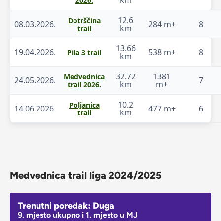
2026.
12.6
Dotrščina
08.03.2026.
284 m+
8
km
trail
13.66
19.04.2026.
538 m+
8
Pila 3 trail
km
32.72
1381
Medvednica
24.05.2026.
7
km
m+
trail 2026.
10.2
Poljanica
14.06.2026.
477 m+
6
km
trail
Medvednica trail liga 2024/2025
Trenutni poredak: Duga
9. mjesto ukupno i 1. mjesto u MJ