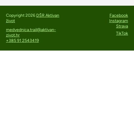
Copyright 2026
DŠR Aktivan
Facebook
život
Instagram
Strava
medvednica.trail@aktivan-
TikTok
zivot.hr
+385 91 2543419