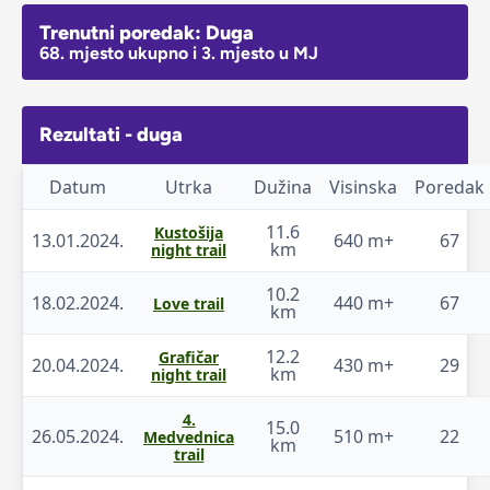
Trenutni poredak: Duga
68. mjesto ukupno i 3. mjesto u MJ
Rezultati - duga
Datum
Utrka
Dužina
Visinska
Poredak
11.6
Kustošija
13.01.2024.
640 m+
67
km
night trail
10.2
18.02.2024.
440 m+
67
Love trail
km
12.2
Grafičar
20.04.2024.
430 m+
29
km
night trail
4.
15.0
26.05.2024.
510 m+
22
Medvednica
km
trail