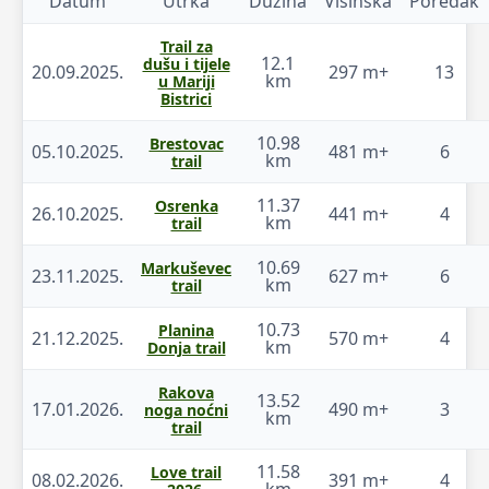
Datum
Utrka
Dužina
Visinska
Poredak
Trail za
12.1
dušu i tijele
20.09.2025.
297 m+
13
km
u Mariji
Bistrici
10.98
Brestovac
05.10.2025.
481 m+
6
km
trail
11.37
Osrenka
26.10.2025.
441 m+
4
km
trail
10.69
Markuševec
23.11.2025.
627 m+
6
km
trail
10.73
Planina
21.12.2025.
570 m+
4
km
Donja trail
Rakova
13.52
17.01.2026.
490 m+
3
noga noćni
km
trail
11.58
Love trail
08.02.2026.
391 m+
4
km