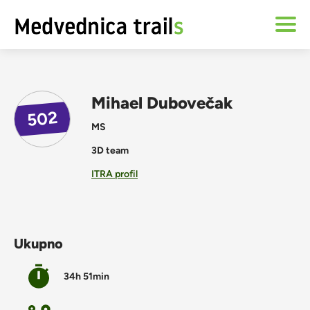
Mihael Dubovečak
502
MS
3D team
ITRA profil
Ukupno
34h 51min