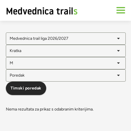
Medvednica trail liga 2026/2027
Kratka
M
Poredak
Timski poredak
Nema rezultata za prikaz s odabranim kriterijima.