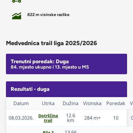
822 m visinske razlike
Medvednica trail liga 2025/2026
Trenutni poredak: Duga
84. mjesto ukupno i 13. mjesto u MS
Rezultati - duga
Datum
Utrka
Dužina
Visinska
Poredak
V
12.6
Dotrščina
08.03.2026.
284 m+
10
km
trail
13.66
Pila 3