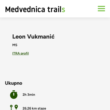
Leon Vukmanić
MS
ITRA profil
Ukupno
2h 3min
26.26 km staze