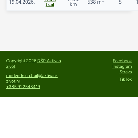
19.04.2026.
538 m+
5
km
trail
Copyright 2026
DŠR Aktivan
Facebook
život
Instagram
Strava
medvednica.trail@aktivan-
TikTok
zivot.hr
+385 91 2543419