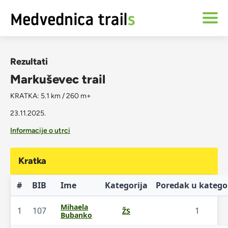
Rezultati
Markuševec trail
KRATKA: 5.1 km / 260 m+
23.11.2025.
Informacije o utrci
Kratka
#
BIB
Ime
Kategorija
Poredak u kategor
Mihaela
1
107
1
ŽS
Bubanko