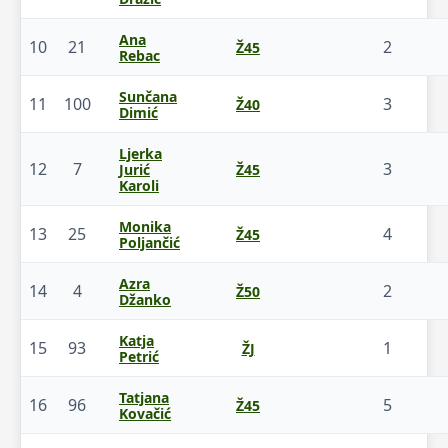
Ana
10
21
2
Ž45
Rebac
Sunčana
11
100
3
Ž40
Dimić
Ljerka
12
7
3
Jurić
Ž45
Karoli
Monika
13
25
4
Ž45
Poljančić
Azra
14
4
2
Ž50
Džanko
Katja
15
93
1
ŽJ
Petrić
Tatjana
16
96
5
Ž45
Kovačić