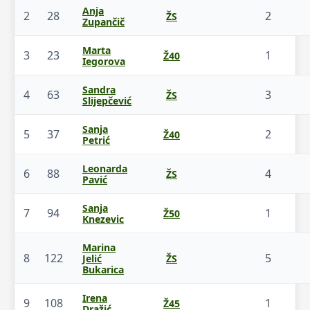
Anja
2
28
2
ŽS
Zupančič
Marta
3
23
1
Ž40
Iegorova
Sandra
4
63
3
ŽS
Slijepčević
Sanja
5
37
2
Ž40
Petrić
Leonarda
6
88
4
ŽS
Pavić
Sanja
7
94
1
Ž50
Knezevic
Marina
8
122
5
Jelić
ŽS
Bukarica
Irena
9
108
1
Ž45
Dražić