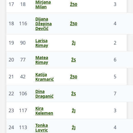
Mirjana
17
18
3
Ž50
Milan
Dijana
18
116
4
Džepina
Ž50
Devčić
Larisa
19
90
2
ŽJ
Rimay
Matea
20
77
6
ŽS
Rimay
Katija
21
42
5
Ž50
Kramarić
Dina
22
106
7
ŽS
Draganić
Kira
23
117
3
ŽJ
Kelemen
Tonka
24
113
4
ŽJ
Lovric