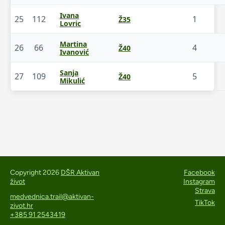
Ivana
25
112
1
Ž35
Lovric
Martina
26
66
4
Ž40
Ivanović
Sanja
27
109
5
Ž40
Mikulić
Copyright 2026
DŠR Aktivan
Facebook
život
Instagram
Strava
medvednica.trail@aktivan-
TikTok
zivot.hr
+385 91 2543419