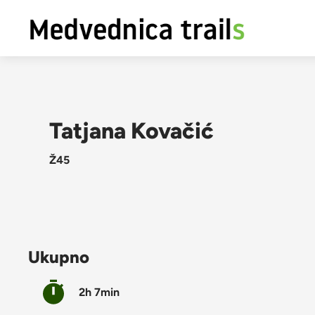
Tatjana Kovačić
Ž45
Ukupno
2h 7min