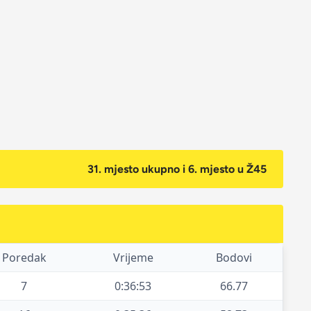
31. mjesto ukupno i 6. mjesto u Ž45
Poredak
Vrijeme
Bodovi
7
0:36:53
66.77