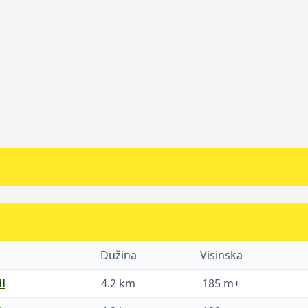
Dužina
Visinska
l
4.2 km
185 m+