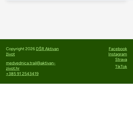
Copyright 2026
DŠR Aktivan
Facebook
život
Instagram
Strava
medvednica.trail@aktivan-
TikTok
zivot.hr
+385 91 2543419