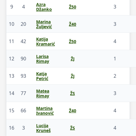
Azra
9
4
3
Ž50
Džanko
Marina
10
20
3
Ž40
Žuljević
Katija
11
42
4
Ž50
Kramarić
Larisa
12
90
1
ŽJ
Rimay
Katja
13
93
2
ŽJ
Petrić
Matea
14
77
3
ŽS
Rimay
Martina
15
66
4
Ž40
Ivanović
Lucija
16
3
4
ŽS
Kruneš