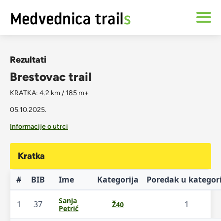
Rezultati
Brestovac trail
KRATKA: 4.2 km / 185 m+
05.10.2025.
Informacije o utrci
Kratka
#
BIB
Ime
Kategorija
Poredak u kategori
Sanja
1
37
1
Ž40
Petrić