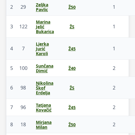
Zeljka
2
29
1
Ž50
Pavlic
Marina
3
122
1
Jelić
ŽS
Bukarica
Ljerka
4
7
1
Jurić
Ž45
Karoli
Sunčana
5
100
2
Ž40
Dimić
Nikolina
6
98
2
Škof
ŽS
Erdelja
Tatjana
7
96
2
Ž45
Kovačić
Mirjana
8
18
2
Ž50
Milan