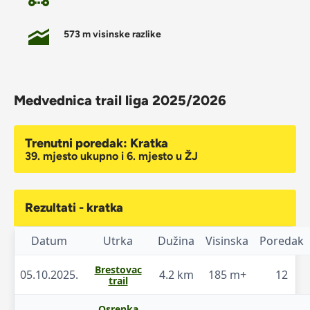
573 m visinske razlike
Medvednica trail liga 2025/2026
Trenutni poredak: Kratka
39. mjesto ukupno i 6. mjesto u ŽJ
Rezultati - kratka
Datum
Utrka
Dužina
Visinska
Poredak
Brestovac
05.10.2025.
4.2 km
185 m+
12
trail
Osrenka