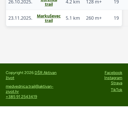
26.10.2025.
4.2 km
128 m+
19
trail
Markuševec
23.11.2025.
5.1 km
260 m+
19
trail
Copyright 2026
DŠR Aktivan
Facebook
život
Instagram
Strava
medvednica.trail@aktivan-
TikTok
zivot.hr
+385 91 2543419