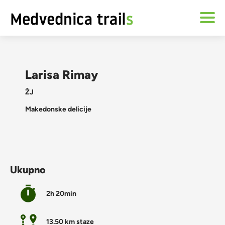
Larisa Rimay
ŽJ
Makedonske delicije
Ukupno
2h 20min
13.50 km staze