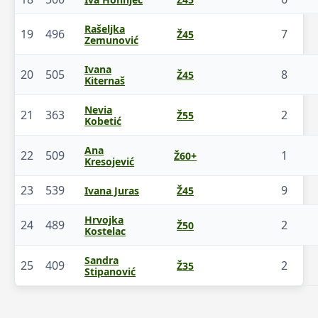
Rašeljka
19
496
7
Ž45
Zemunović
Ivana
20
505
8
Ž45
Kiternaš
Nevia
21
363
2
Ž55
Kobetić
Ana
22
509
1
Ž60+
Kresojević
23
539
9
Ivana Juras
Ž45
Hrvojka
24
489
2
Ž50
Kostelac
Sandra
25
409
2
Ž35
Stipanović