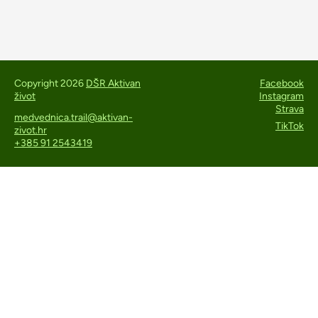
Copyright 2026
DŠR Aktivan
Facebook
život
Instagram
Strava
medvednica.trail@aktivan-
TikTok
zivot.hr
+385 91 2543419