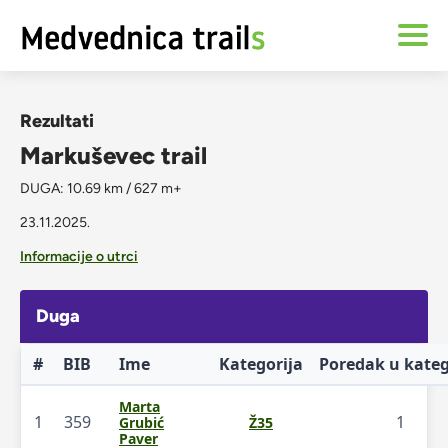
Rezultati
Markuševec trail
DUGA: 10.69 km / 627 m+
23.11.2025.
Informacije o utrci
Duga
#
BIB
Ime
Kategorija
Poredak u kateg
Marta
1
359
1
Grubić
Ž35
Paver