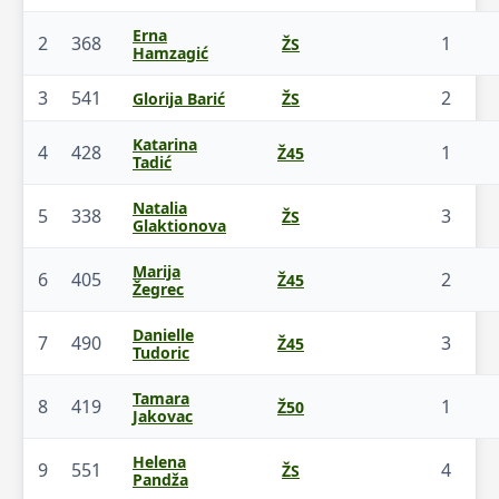
Erna
2
368
1
ŽS
Hamzagić
3
541
2
Glorija Barić
ŽS
Katarina
4
428
1
Ž45
Tadić
Natalia
5
338
3
ŽS
Glaktionova
Marija
6
405
2
Ž45
Žegrec
Danielle
7
490
3
Ž45
Tudoric
Tamara
8
419
1
Ž50
Jakovac
Helena
9
551
4
ŽS
Pandža