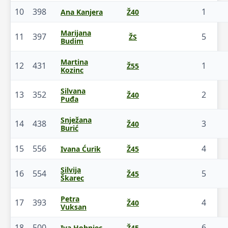
10
398
1
Ana Kanjera
Ž40
Marijana
11
397
5
ŽS
Budim
Martina
12
431
1
Ž55
Kozinc
Silvana
13
352
2
Ž40
Puđa
Snježana
14
438
3
Ž40
Burić
15
556
4
Ivana Ćurik
Ž45
Silvija
16
554
5
Ž45
Škarec
Petra
17
393
4
Ž40
Vuksan
18
500
6
Iva Hohnjec
Ž45