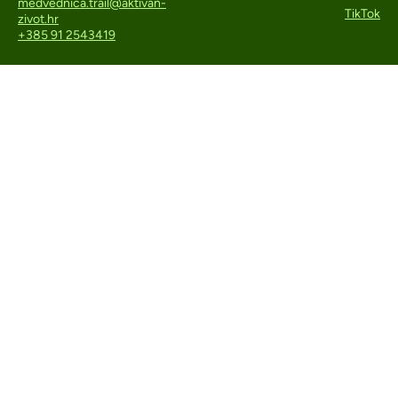
medvednica.trail@aktivan-
TikTok
zivot.hr
+385 91 2543419