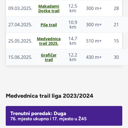
12.5
Makadami
09.03.2025.
300 m+
28
km
Dotke trail
10.9
27.04.2025.
300 m+
21
Pila trail
km
14.7
Medvednica
25.05.2025.
510 m+
15
km
trail 2025.
12.2
Grafičar
15.06.2025.
430 m+
30
km
trail
Medvednica trail liga 2023/2024
Trenutni poredak: Duga
76. mjesto ukupno i 17. mjesto u Ž45