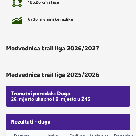
185.26 km staze
6736 m visinske razlike
Medvednica trail liga 2026/2027
Medvednica trail liga 2025/2026
Trenutni poredak: Duga
26. mjesto ukupno i 8. mjesto u Ž45
Rezultati - duga