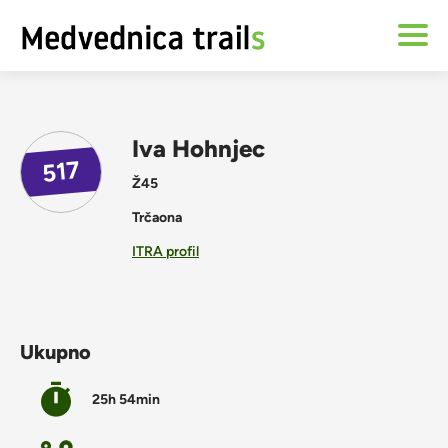
Iva Hohnjec
517
Ž45
Trčaona
ITRA profil
Ukupno
25h 54min