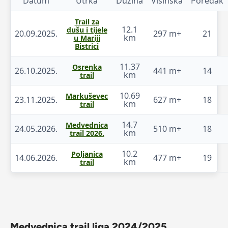
Datum
Utrka
Dužina
Visinska
Poredak
Trail za
12.1
dušu i tijele
20.09.2025.
297 m+
21
km
u Mariji
Bistrici
11.37
Osrenka
26.10.2025.
441 m+
14
km
trail
10.69
Markuševec
23.11.2025.
627 m+
18
km
trail
14.7
Medvednica
24.05.2026.
510 m+
18
km
trail 2026.
10.2
Poljanica
14.06.2026.
477 m+
19
km
trail
Medvednica trail liga 2024/2025