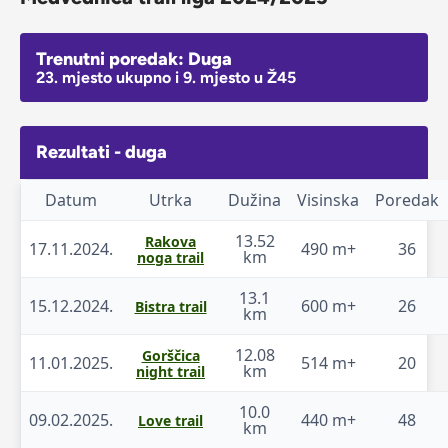
Trenutni poredak: Duga
23. mjesto ukupno i 9. mjesto u Ž45
Rezultati - duga
Datum
Utrka
Dužina
Visinska
Poredak
13.52
Rakova
17.11.2024.
490 m+
36
km
noga trail
13.1
15.12.2024.
600 m+
26
Bistra trail
km
12.08
Gorščica
11.01.2025.
514 m+
20
km
night trail
10.0
09.02.2025.
440 m+
48
Love trail
km