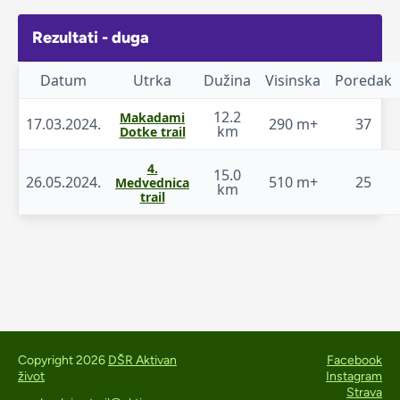
Rezultati - duga
Datum
Utrka
Dužina
Visinska
Poredak
12.2
Makadami
17.03.2024.
290 m+
37
km
Dotke trail
4.
15.0
26.05.2024.
510 m+
25
Medvednica
km
trail
Copyright 2026
DŠR Aktivan
Facebook
život
Instagram
Strava