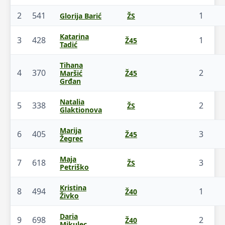
2
541
1
Glorija Barić
ŽS
Katarina
3
428
1
Ž45
Tadić
Tihana
4
370
2
Maršić
Ž45
Grđan
Natalia
5
338
2
ŽS
Glaktionova
Marija
6
405
3
Ž45
Žegrec
Maja
7
618
3
ŽS
Petriško
Kristina
8
494
1
Ž40
Živko
Daria
9
698
2
Ž40
Mikulec