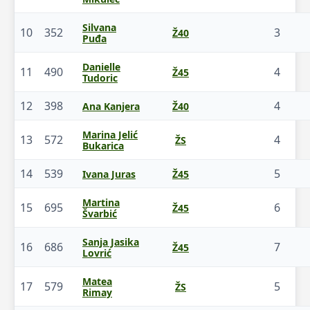
Silvana
10
352
3
Ž40
Puđa
Danielle
11
490
4
Ž45
Tudoric
12
398
4
Ana Kanjera
Ž40
Marina Jelić
13
572
4
ŽS
Bukarica
14
539
5
Ivana Juras
Ž45
Martina
15
695
6
Ž45
Švarbić
Sanja Jasika
16
686
7
Ž45
Lovrić
Matea
17
579
5
ŽS
Rimay