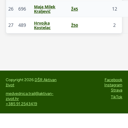
Maja Milek
26
696
12
Ž45
Kraljević
Hrvojka
27
489
2
Ž50
Kostelac
Copyright 2026
DŠR Aktivan
Facebook
život
Instagram
Strava
medvednica.trail@aktivan-
TikTok
zivot.hr
+385 91 2543419