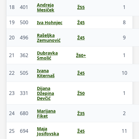
Andreja
18
401
1
Ž55
Mesiček
19
500
8
Iva Hohnjec
Ž45
Rašeljka
20
496
9
Ž45
Zemunović
Dubravka
21
362
1
Ž60+
Smolić
Ivana
22
505
10
Ž45
Kiternaš
Dijana
23
331
1
Džepina
Ž50
Devčić
Marijana
24
680
2
Ž35
Fiket
Maja
25
694
11
Ž45
Josifovska