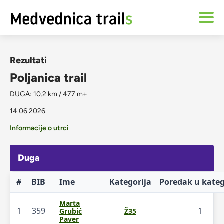
Rezultati
Poljanica trail
DUGA: 10.2 km / 477 m+
14.06.2026.
Informacije o utrci
Duga
#
BIB
Ime
Kategorija
Poredak u kateg
Marta
1
359
1
Grubić
Ž35
Paver