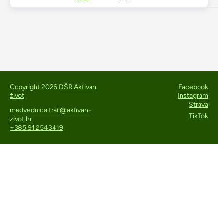
Copyright 2026
DŠR Aktivan
Facebook
život
Instagram
Strava
medvednica.trail@aktivan-
TikTok
zivot.hr
+385 91 2543419