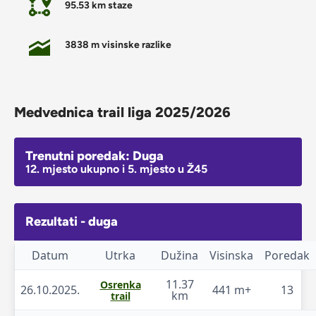
95.53 km staze
3838 m visinske razlike
Medvednica trail liga 2025/2026
Trenutni poredak: Duga
12. mjesto ukupno i 5. mjesto u Ž45
Rezultati - duga
Datum
Utrka
Dužina
Visinska
Poredak
11.37
Osrenka
26.10.2025.
441 m+
13
km
trail