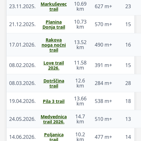
10.69
Markuševec
23.11.2025.
627 m+
23
km
trail
10.73
Planina
21.12.2025.
570 m+
15
km
Donja trail
Rakova
13.52
17.01.2026.
490 m+
16
noga noćni
km
trail
11.58
Love trail
08.02.2026.
391 m+
15
km
2026.
12.6
Dotrščina
08.03.2026.
284 m+
28
km
trail
13.66
19.04.2026.
538 m+
18
Pila 3 trail
km
14.7
Medvednica
24.05.2026.
510 m+
13
km
trail 2026.
10.2
Poljanica
14.06.2026.
477 m+
14
km
trail