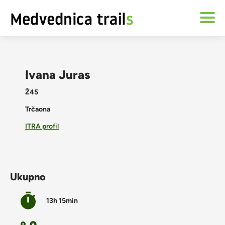
Ivana Juras
Ž45
Trčaona
ITRA profil
Ukupno
13h 15min