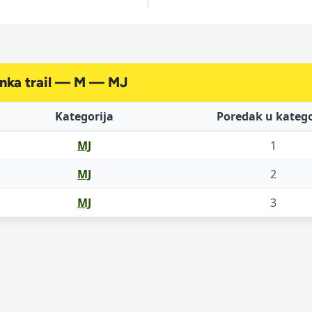
enka trail — M — MJ
Kategorija
Poredak u katego
MJ
1
MJ
2
MJ
3