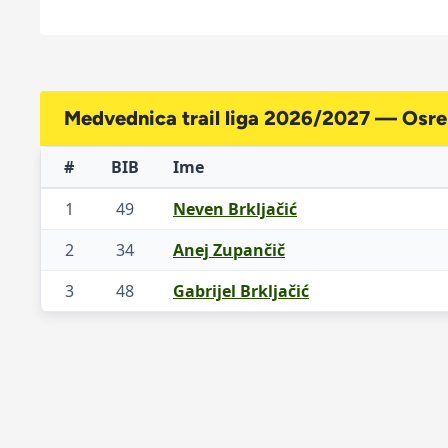
Medvednica trail liga 2026/2027 — Osr
#
BIB
Ime
1
49
Neven Brkljačić
2
34
Anej Zupančič
3
48
Gabrijel Brkljačić