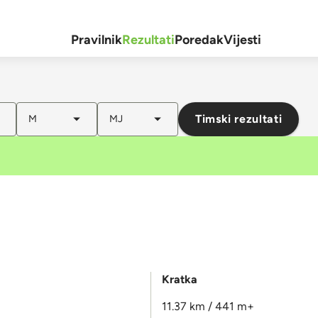
Pravilnik
Rezultati
Poredak
Vijesti
Timski rezultati
M
MJ
Kratka
11.37 km / 441 m+