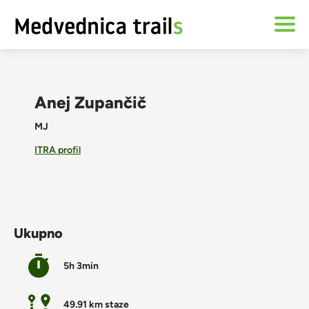
Anej Zupančič
MJ
ITRA profil
Ukupno
5h 3min
49.91 km staze