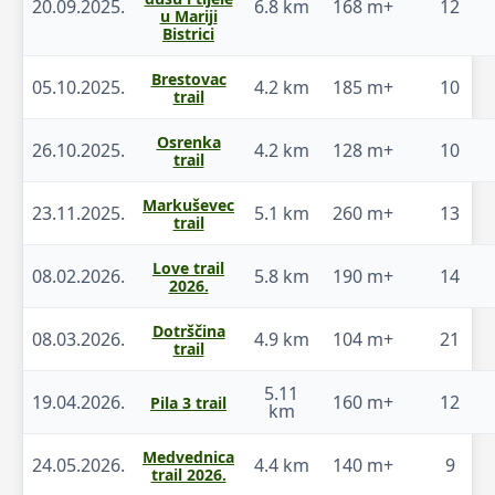
20.09.2025.
6.8 km
168 m+
12
u Mariji
Bistrici
Brestovac
05.10.2025.
4.2 km
185 m+
10
trail
Osrenka
26.10.2025.
4.2 km
128 m+
10
trail
Markuševec
23.11.2025.
5.1 km
260 m+
13
trail
Love trail
08.02.2026.
5.8 km
190 m+
14
2026.
Dotrščina
08.03.2026.
4.9 km
104 m+
21
trail
5.11
19.04.2026.
160 m+
12
Pila 3 trail
km
Medvednica
24.05.2026.
4.4 km
140 m+
9
trail 2026.