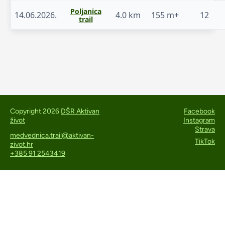
Poljanica
14.06.2026.
4.0 km
155 m+
12
trail
Copyright 2026
DŠR Aktivan
Facebook
život
Instagram
Strava
medvednica.trail@aktivan-
TikTok
zivot.hr
+385 91 2543419