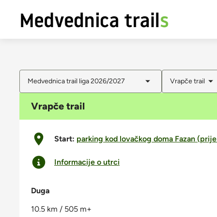
Medvednica trail liga 2026/2027
Vrapče trail
Vrapče trail
Start:
parking kod lovačkog doma Fazan (prije
Informacije o utrci
Duga
10.5 km / 505 m+