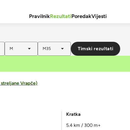
Pravilnik
Rezultati
Poredak
Vijesti
Timski rezultati
M
M35
 streljane Vrapče)
Kratka
5.4 km / 300 m+