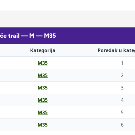
pče trail — M — M35
Kategorija
Poredak u kateg
M35
1
M35
2
M35
3
M35
4
M35
5
M35
6