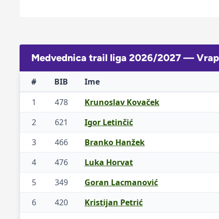
Medvednica trail liga 2026/2027 — Vra
#
BIB
Ime
1
478
Krunoslav Kovaček
2
621
Igor Letinčić
3
466
Branko Hanžek
4
476
Luka Horvat
5
349
Goran Lacmanović
6
420
Kristijan Petrić