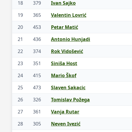
18
379
Ivan Sajko
19
365
Valentin Lovrić
20
453
Petar Matić
21
436
Antonio Hunjadi
22
374
Rok Vidošević
23
351
Siniša Host
24
415
Mario Škof
25
473
Slaven Sakacic
26
326
Tomislav Požega
27
361
Vanja Rutar
28
305
Neven Ivezić