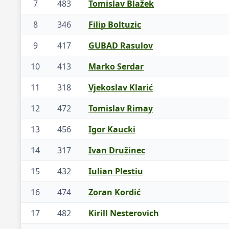
7
483
Tomislav Blažek
8
346
Filip Boltuzic
9
417
GUBAD Rasulov
10
413
Marko Serdar
11
318
Vjekoslav Klarić
12
472
Tomislav Rimay
13
456
Igor Kaucki
14
317
Ivan Družinec
15
432
Iulian Plestiu
16
474
Zoran Kordić
17
482
Kirill Nesterovich