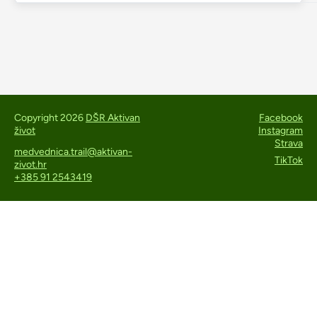
Copyright 2026
DŠR Aktivan
Facebook
život
Instagram
Strava
medvednica.trail@aktivan-
TikTok
zivot.hr
+385 91 2543419