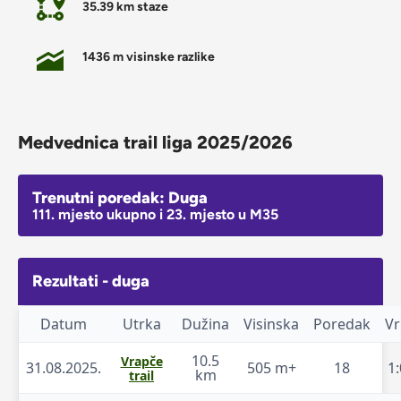
35.39 km staze
1436 m visinske razlike
Medvednica trail liga 2025/2026
Trenutni poredak: Duga
111. mjesto ukupno i 23. mjesto u M35
Rezultati - duga
Datum
Utrka
Dužina
Visinska
Poredak
Vr
10.5
Vrapče
31.08.2025.
505 m+
18
1:
km
trail