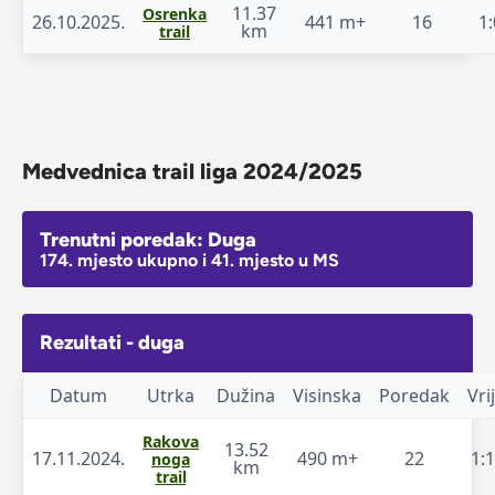
11.37
Osrenka
26.10.2025.
441 m+
16
1:
km
trail
Medvednica trail liga 2024/2025
Trenutni poredak: Duga
174. mjesto ukupno i 41. mjesto u MS
Rezultati - duga
Datum
Utrka
Dužina
Visinska
Poredak
Vri
Rakova
13.52
17.11.2024.
490 m+
22
1:
noga
km
trail