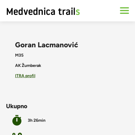
Goran Lacmanović
M35
AK Žumberak
ITRA profil
Ukupno
3h 26min