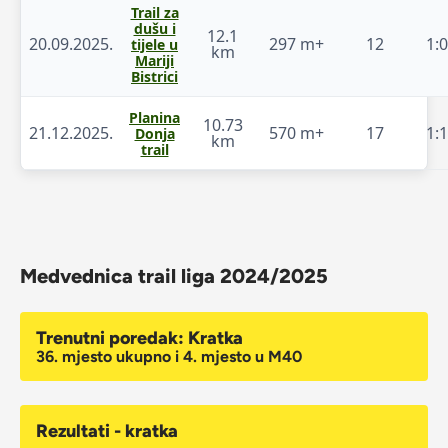
Trail za
dušu i
12.1
20.09.2025.
297 m+
12
1:
tijele u
km
Mariji
Bistrici
Planina
10.73
21.12.2025.
570 m+
17
1:
Donja
km
trail
Medvednica trail liga 2024/2025
Trenutni poredak: Kratka
36. mjesto ukupno i 4. mjesto u M40
Rezultati - kratka