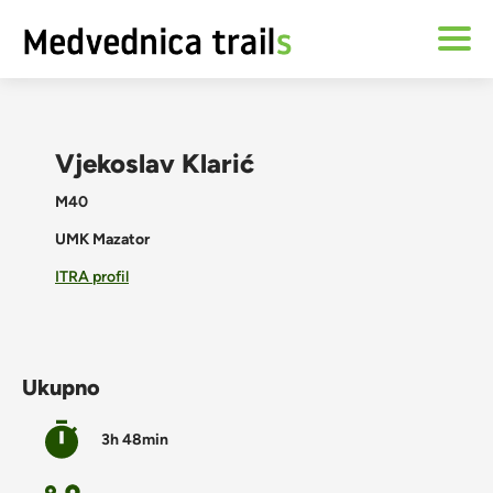
Vjekoslav Klarić
M40
UMK Mazator
ITRA profil
Ukupno
3h 48min