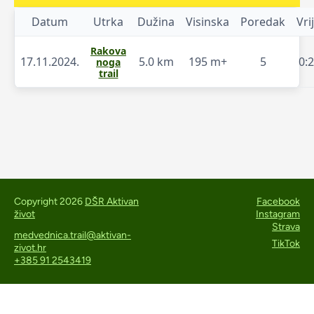
Datum
Utrka
Dužina
Visinska
Poredak
Vri
Rakova
17.11.2024.
5.0 km
195 m+
5
0:
noga
trail
Copyright 2026
DŠR Aktivan
Facebook
život
Instagram
Strava
medvednica.trail@aktivan-
TikTok
zivot.hr
+385 91 2543419