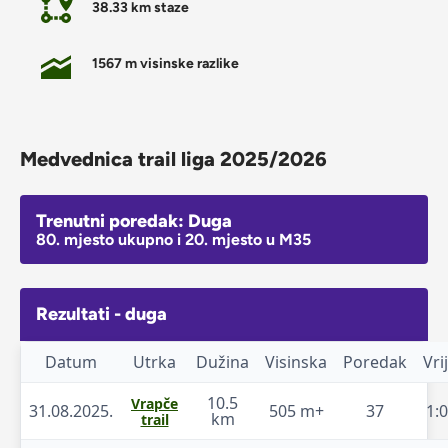
38.33 km staze
1567 m visinske razlike
Medvednica trail liga 2025/2026
Trenutni poredak: Duga
80. mjesto ukupno i 20. mjesto u M35
Rezultati - duga
Datum
Utrka
Dužina
Visinska
Poredak
Vri
10.5
Vrapče
31.08.2025.
505 m+
37
1:
km
trail