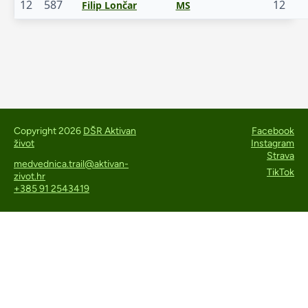
12
587
12
Filip Lončar
MS
Copyright 2026
DŠR Aktivan
Facebook
život
Instagram
Strava
medvednica.trail@aktivan-
TikTok
zivot.hr
+385 91 2543419