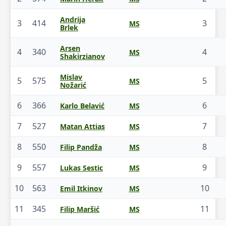
Andrija
3
414
3
MS
Brlek
Arsen
4
340
4
MS
Shakirzianov
Mislav
5
575
5
MS
Nožarić
6
366
6
Karlo Belavić
MS
7
527
7
Matan Attias
MS
8
550
8
Filip Pandža
MS
9
557
9
Lukas Sestic
MS
10
563
10
Emil Itkinov
MS
11
345
11
Filip Maršić
MS