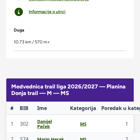
Informacije o utrci
Duga
10.73 km / 570 m+
Medvednica trail liga 2026/2027 — Planina
Donja trail — M — MS
#
BIB
Ime
Kategorija
Poredak u kateg
Danijel
1
302
1
MS
Peček
2
574
2
Marin Herak
MS