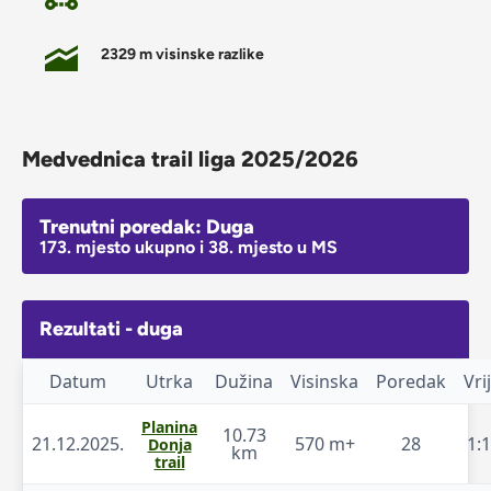
2329 m visinske razlike
Medvednica trail liga 2025/2026
Trenutni poredak: Duga
173. mjesto ukupno i 38. mjesto u MS
Rezultati - duga
Datum
Utrka
Dužina
Visinska
Poredak
Vri
Planina
10.73
21.12.2025.
570 m+
28
1:
Donja
km
trail