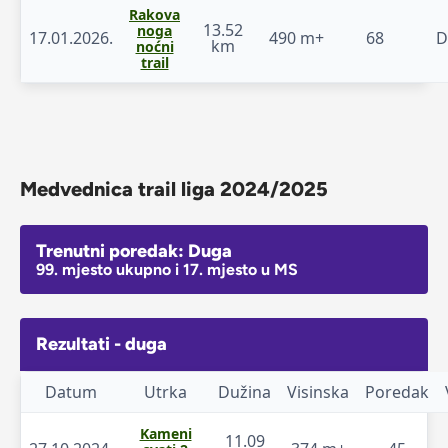
Rakova
13.52
noga
17.01.2026.
490 m+
68
D
km
noćni
trail
Medvednica trail liga 2024/2025
Trenutni poredak: Duga
99. mjesto ukupno i 17. mjesto u MS
Rezultati - duga
Datum
Utrka
Dužina
Visinska
Poredak
Kameni
11.09