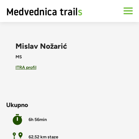
Mislav Nožarić
MS
ITRA profil
Ukupno
6h 56min
62.52 km staze