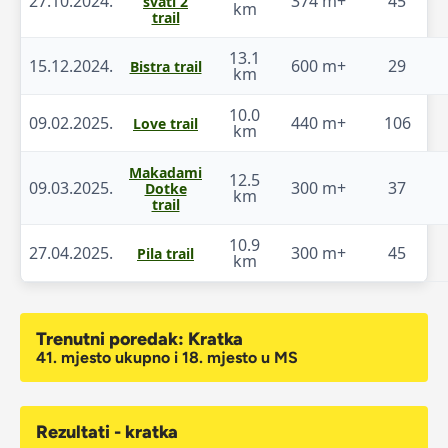
27.10.2024.
374 m+
45
svati 2
km
trail
13.1
15.12.2024.
600 m+
29
Bistra trail
km
10.0
09.02.2025.
440 m+
106
Love trail
km
Makadami
12.5
09.03.2025.
300 m+
37
Dotke
km
trail
10.9
27.04.2025.
300 m+
45
Pila trail
km
Trenutni poredak: Kratka
41. mjesto ukupno i 18. mjesto u MS
Rezultati - kratka