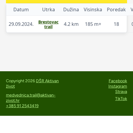
Datum
Utrka
Dužina
Visinska
Poredak
Brestovac
29.09.2024.
4.2 km
185 m+
18
trail
Copyright 2026
DŠR Aktivan
Facebook
život
Instagram
Strava
medvednica.trail@aktivan-
TikTok
zivot.hr
+385 91 2543419