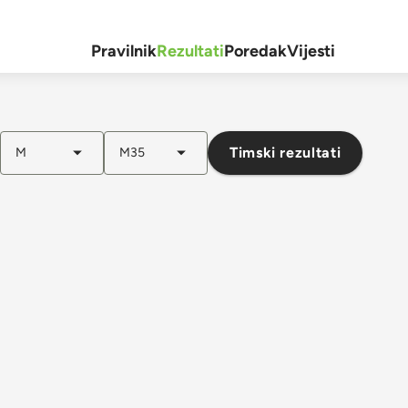
Pravilnik
Rezultati
Poredak
Vijesti
Timski rezultati
M
M35