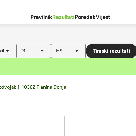
Pravilnik
Rezultati
Poredak
Vijesti
Timski rezultati
ail
M
MS
 odvojak 1, 10362 Planina Donja