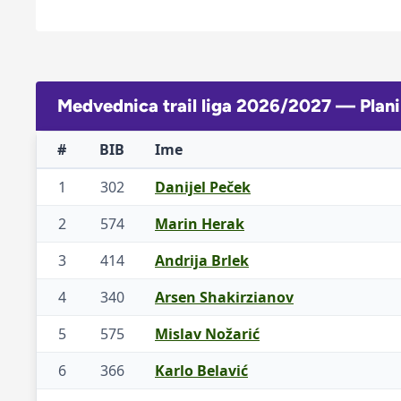
Medvednica trail liga 2026/2027 — Plan
#
BIB
Ime
1
302
Danijel Peček
2
574
Marin Herak
3
414
Andrija Brlek
4
340
Arsen Shakirzianov
5
575
Mislav Nožarić
6
366
Karlo Belavić