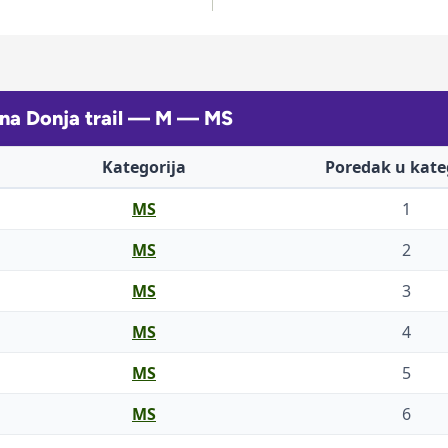
ina Donja trail — M — MS
Kategorija
Poredak u kateg
MS
1
MS
2
MS
3
MS
4
MS
5
MS
6