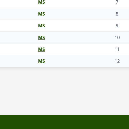
MS
7
MS
8
MS
9
MS
10
MS
11
MS
12