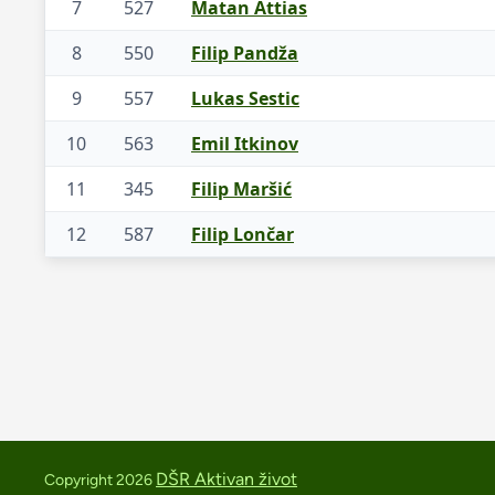
7
527
Matan Attias
8
550
Filip Pandža
9
557
Lukas Sestic
10
563
Emil Itkinov
11
345
Filip Maršić
12
587
Filip Lončar
DŠR Aktivan život
Copyright 2026