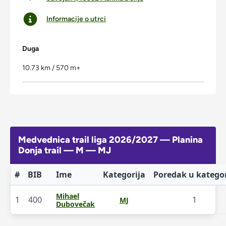
Informacije o utrci
Duga
10.73 km / 570 m+
Medvednica trail liga 2026/2027 — Planina
Donja trail — M — MJ
#
BIB
Ime
Kategorija
Poredak u kategor
Mihael
1
400
1
MJ
Dubovečak