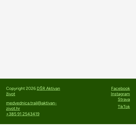
Copyright 2026
DŠR Aktivan
Facebook
život
Instagram
Strava
medvednica.trail@aktivan-
TikTok
zivot.hr
+385 91 2543419