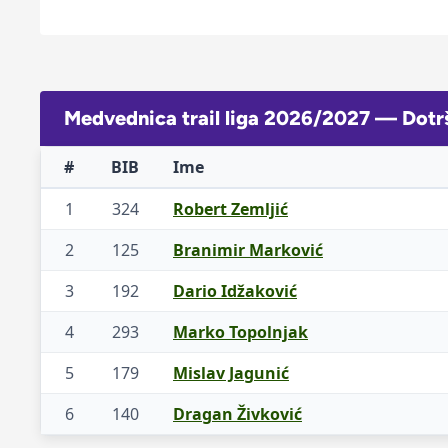
Medvednica trail liga 2026/2027 — Dotr
#
BIB
Ime
1
324
Robert Zemljić
2
125
Branimir Marković
3
192
Dario Idžaković
4
293
Marko Topolnjak
5
179
Mislav Jagunić
6
140
Dragan Živković