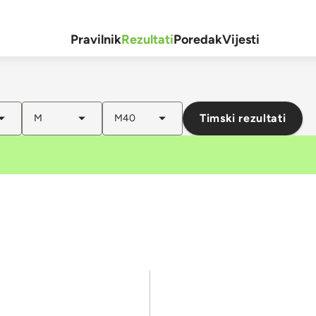
Pravilnik
Rezultati
Poredak
Vijesti
Timski rezultati
M
M40