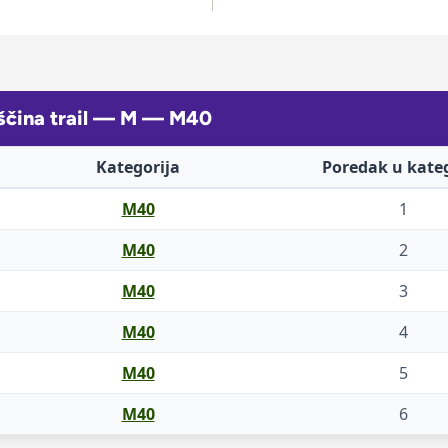
ščina trail — M — M40
Kategorija
Poredak u kateg
M40
1
M40
2
M40
3
M40
4
M40
5
M40
6