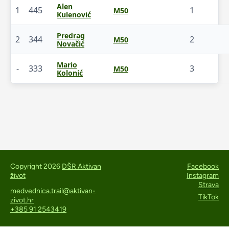
Alen
1
445
1
M50
Kulenović
Predrag
2
344
2
M50
Novačić
Mario
-
333
3
M50
Kolonić
Copyright 2026
DŠR Aktivan
Facebook
život
Instagram
Strava
medvednica.trail@aktivan-
TikTok
zivot.hr
+385 91 2543419