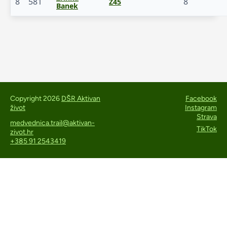
8
581
8
Ž45
Banek
Copyright 2026
DŠR Aktivan
Facebook
život
Instagram
Strava
medvednica.trail@aktivan-
TikTok
zivot.hr
+385 91 2543419