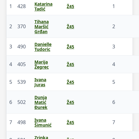
Katarina
1
428
1
Ž45
Tadić
Tihana
2
370
2
Maršić
Ž45
Grđan
Danielle
3
490
3
Ž45
Tudoric
Marija
4
405
4
Ž45
Žegrec
Ivana
5
539
5
Ž45
Juras
Dunja
6
502
6
Matić
Ž45
Đurek
Ivana
7
498
7
Ž45
Šimunić
Zrinka