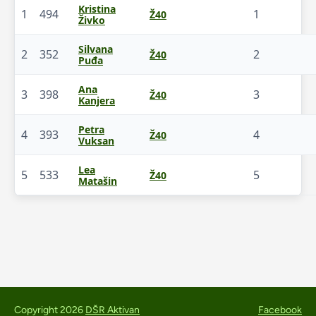
Kristina
1
494
1
Ž40
Živko
Silvana
2
352
2
Ž40
Puđa
Ana
3
398
3
Ž40
Kanjera
Petra
4
393
4
Ž40
Vuksan
Lea
5
533
5
Ž40
Matašin
Copyright 2026
DŠR Aktivan
Facebook