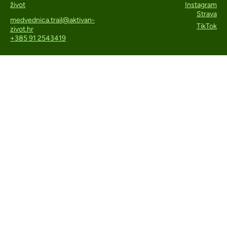
život
Instagram
Strava
medvednica.trail@aktivan-
TikTok
zivot.hr
+385 91 2543419