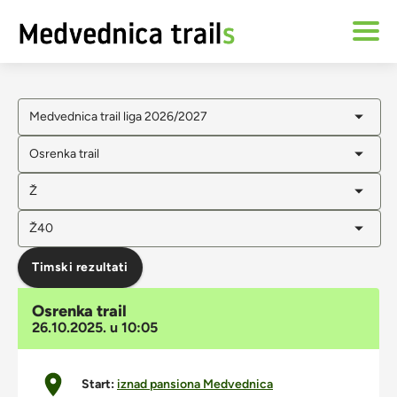
Medvednica trail liga 2026/2027
Osrenka trail
Ž
Ž40
Timski rezultati
Osrenka trail
26.10.2025. u 10:05
Start:
iznad pansiona Medvednica