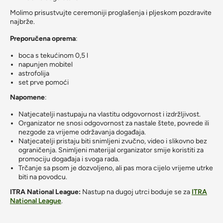
Molimo prisustvujte ceremoniji proglašenja i pljeskom pozdravite
najbrže.
Preporučena oprema
:
boca s tekućinom 0,5 l
napunjen mobitel
astrofolija
set prve pomoći
Napomene
:
Natjecatelji nastupaju na vlastitu odgovornost i izdržljivost.
Organizator ne snosi odgovornost za nastale štete, povrede ili
nezgode za vrijeme održavanja događaja.
Natjecatelji pristaju biti snimljeni zvučno, video i slikovno bez
ograničenja. Snimljeni materijal organizator smije koristiti za
promociju događaja i svoga rada.
Trčanje sa psom je dozvoljeno, ali pas mora cijelo vrijeme utrke
biti na povodcu.
ITRA National League:
Nastup na dugoj utrci boduje se za
ITRA
National League
.