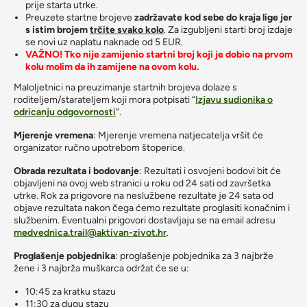
prije starta utrke.
Preuzete startne brojeve
zadržavate kod sebe do kraja lige
jer
s istim brojem
trčite svako kolo
. Za izgubljeni starti broj izdaje
se novi uz naplatu naknade od 5 EUR.
VAŽNO! Tko nije zamijenio startni broj koji je dobio na prvom
kolu molim da ih zamijene na ovom kolu.
Maloljetnici na preuzimanje startnih brojeva dolaze s
roditeljem/starateljem koji mora potpisati “
Izjavu sudionika o
odricanju odgovornosti
“.
Mjerenje vremena
: Mjerenje vremena natjecatelja vršit će
organizator ručno upotrebom štoperice.
Obrada rezultata i bodovanje
: Rezultati i osvojeni bodovi bit će
objavljeni na ovoj web stranici u roku od 24 sati od završetka
utrke. Rok za prigovore na neslužbene rezultate je 24 sata od
objave rezultata nakon čega ćemo rezultate proglasiti konačnim i
službenim. Eventualni prigovori dostavljaju se na email adresu
medvednica.trail@aktivan-zivot.hr
.
Proglašenje pobjednika
: proglašenje pobjednika za 3 najbrže
žene i 3 najbrža muškarca održat će se u:
10:45 za kratku stazu
11:30 za dugu stazu