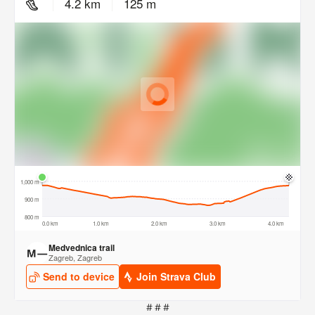
# # #