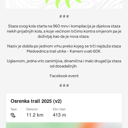
# # #
Staza ovog kola starta na 960 mnv i kompilacija je dijelova staza
nekih prijašnjih kola, a koje većinom trčimo kontra smjerom pa je
doživljaj kao da je nova staza.
Naziv je dobila po jednom vrhu preko kojeg se trči najduža staza
Medvednica trail utrke - Kameni svati 60K.
Uglavnom, jedna vrlo zanimljiva, dinamična i malo drugačija staza
od dosadašnjih.
Facebook event
# # #