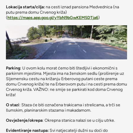
Lokacija starta/cilja:
na cesti iznad pansiona Medvednica (na
putu prema domu Crvenog križa)
(
https://maps.app.goo.gl/yYbN9bGwKEM5DTja6
)
Parking
: U ovom kolu morat ćemo biti štedljivi i ekonomični s
parkirnim mjestima. Mjesta ima na ženskom sedlu (proširenje uz
Sljemensku cestu na križanju Erberovog putani ceste prema
domu Crvenog križa) te na Erberovom putu i na cesti prema domu
Crvenog križa. VAŽNO: ne smije se parkirati kod doma Crvenog
križa!
O stazi
: Staza će biti označena trakicama i strelicama, a trči se
šumskim, planinarskim stazama i makadamom.
Osvježenje/okrepa
: Okrepna stanica nalazi se u cilju utrke.
Evidentiranje nastupa:
Svi natjecatelji dužni su doći do