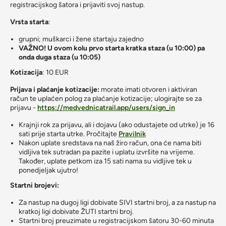
registracijskog šatora i prijaviti svoj nastup.
Vrsta starta
:
grupni; muškarci i žene startaju zajedno
VAŽNO! U ovom kolu prvo starta kratka staza (u 10:00) pa
onda duga staza (u 10:05)
Kotizacija
: 10 EUR
Prijava i plaćanje kotizacije:
morate imati otvoren i aktiviran
račun te uplaćen polog za plaćanje kotizacije; ulogirajte se za
prijavu -
https://medvednicatrail.app/users/sign_in
Krajnji rok za prijavu, ali i dojavu (ako odustajete od utrke) je 16
sati prije starta utrke. Pročitajte
Pravilnik
Nakon uplate sredstava na naš žiro račun, ona će nama biti
vidljiva tek sutradan pa pazite i uplatu izvršite na vrijeme.
Također, uplate petkom iza 15 sati nama su vidljive tek u
ponedjeljak ujutro!
Startni brojevi:
Za nastup na dugoj ligi dobivate SIVI startni broj, a za nastup na
kratkoj ligi dobivate ŽUTI startni broj.
Startni broj preuzimate u registracijskom šatoru 30-60 minuta