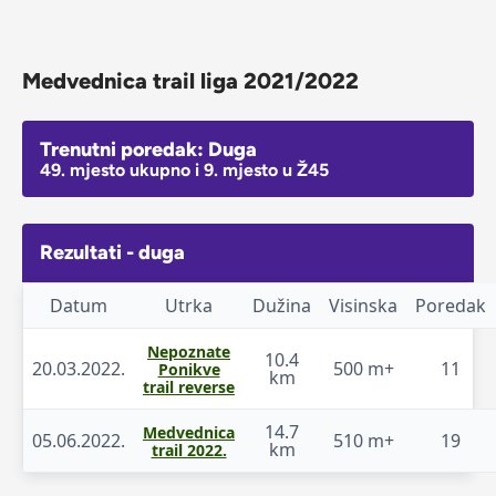
Medvednica trail liga 2021/2022
Trenutni poredak: Duga
49. mjesto ukupno i 9. mjesto u Ž45
Rezultati - duga
Datum
Utrka
Dužina
Visinska
Poredak
Nepoznate
10.4
20.03.2022.
500 m+
11
Ponikve
km
trail reverse
14.7
Medvednica
05.06.2022.
510 m+
19
km
trail 2022.