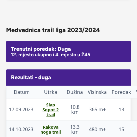
Medvednica trail liga 2023/2024
Trenutni poredak: Duga
12. mjesto ukupno i 4. mjesto u Ž45
Rezultati - duga
Datum
Utrka
Dužina
Visinska
Poredak
Slap
10.8
17.09.2023.
365 m+
13
Sopot 2
km
trail
13.3
Rakova
14.10.2023.
480 m+
15
km
noga trail