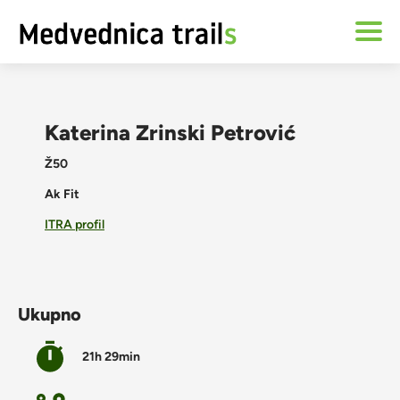
Katerina Zrinski Petrović
Ž50
Ak Fit
ITRA profil
Ukupno
21h 29min