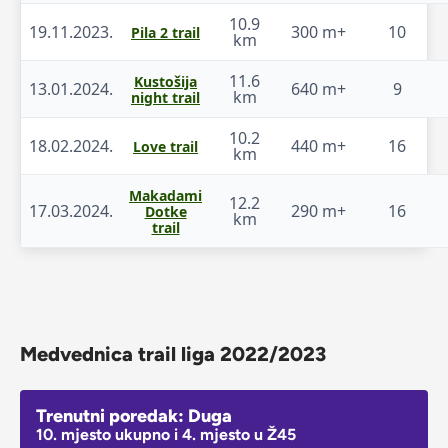
10.9
19.11.2023.
300 m+
10
Pila 2 trail
km
11.6
Kustošija
13.01.2024.
640 m+
9
km
night trail
10.2
18.02.2024.
440 m+
16
Love trail
km
Makadami
12.2
17.03.2024.
290 m+
16
Dotke
km
trail
Medvednica trail liga 2022/2023
Trenutni poredak: Duga
10. mjesto ukupno i 4. mjesto u Ž45