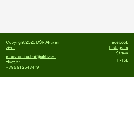
Copyright 2026
DŠR Aktivan
Facebook
život
Instagram
Strava
medvednica.trail@aktivan-
TikTok
zivot.hr
+385 91 2543419