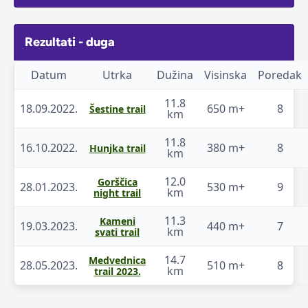
Rezultati - duga
Datum
Utrka
Dužina
Visinska
Poredak
11.8
18.09.2022.
650 m+
8
Šestine trail
km
11.8
16.10.2022.
380 m+
8
Hunjka trail
km
12.0
Gorščica
28.01.2023.
530 m+
9
km
night trail
11.3
Kameni
19.03.2023.
440 m+
7
km
svati trail
14.7
Medvednica
28.05.2023.
510 m+
8
km
trail 2023.