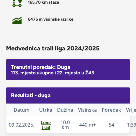
165.70 km staze
6475 m visinske razlike
Medvednica trail liga 2024/2025
Trenutni poredak: Duga
113. mjesto ukupno i 22. mjesto u Ž45
Rezultati - duga
Datum
Utrka
Dužina
Visinska
Poredak
Vri
10.0
Love
09.02.2025.
440 m+
54
1:39
km
trail