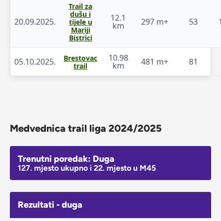
Trail za
dušu i
12.1
20.09.2025.
297 m+
53
tijele u
km
Mariji
Bistrici
10.98
Brestovac
05.10.2025.
481 m+
81
km
trail
Medvednica trail liga 2024/2025
Trenutni poredak: Duga
127. mjesto ukupno i 22. mjesto u M45
Rezultati - duga