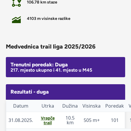
106.78 km staze
4103 m visinske razlike
Medvednica trail liga 2025/2026
Trenutni poredak: Duga
217. mjesto ukupno i 41. mjesto u M45
Rezultati - duga
Datum
Utrka
Dužina
Visinska
Poredak
10.5
Vrapče
31.08.2025.
505 m+
101
km
trail