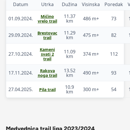
Datum
Utrka
Dužina
Visinska
Poredak
11.37
Mićino
01.09.2024.
486 m+
73
km
vrelo trail
11.29
Brestovac
29.09.2024.
475 m+
82
km
trail
Kameni
11.09
27.10.2024.
374 m+
112
svati 2
km
trail
13.52
Rakova
17.11.2024.
490 m+
93
km
noga trail
10.9
27.04.2025.
300 m+
54
Pila trail
km
Medvednica trail liga 2023/2024