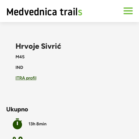
Hrvoje Sivrić
M45
IND
ITRA profil
Ukupno
13h 8min