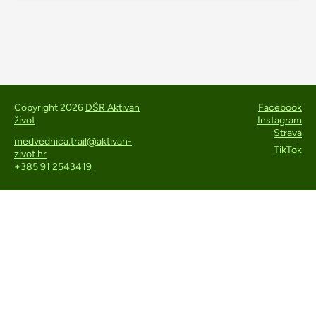
Copyright 2026
DŠR Aktivan
Facebook
život
Instagram
Strava
medvednica.trail@aktivan-
TikTok
zivot.hr
+385 91 2543419