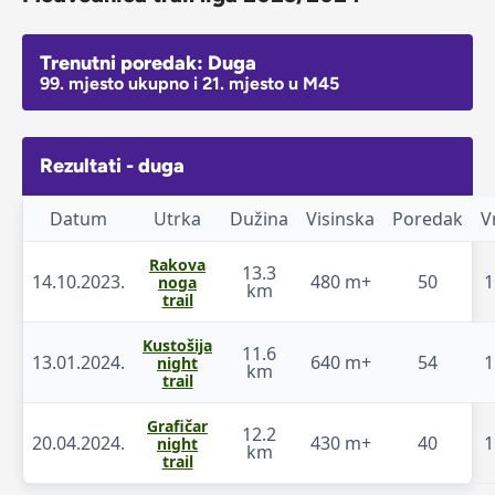
Trenutni poredak: Duga
99. mjesto ukupno i 21. mjesto u M45
Rezultati - duga
Datum
Utrka
Dužina
Visinska
Poredak
V
Rakova
13.3
14.10.2023.
480 m+
50
1
noga
km
trail
Kustošija
11.6
13.01.2024.
640 m+
54
1
night
km
trail
Grafičar
12.2
20.04.2024.
430 m+
40
1
night
km
trail