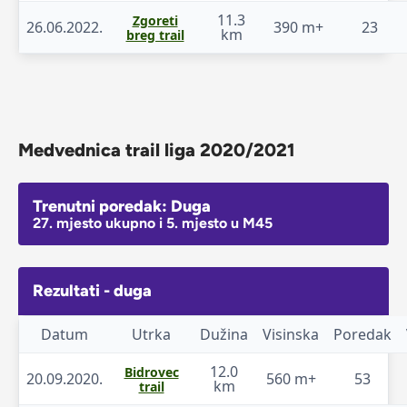
11.3
Zgoreti
26.06.2022.
390 m+
23
km
breg trail
Medvednica trail liga 2020/2021
Trenutni poredak: Duga
27. mjesto ukupno i 5. mjesto u M45
Rezultati - duga
Datum
Utrka
Dužina
Visinska
Poredak
12.0
Bidrovec
20.09.2020.
560 m+
53
km
trail