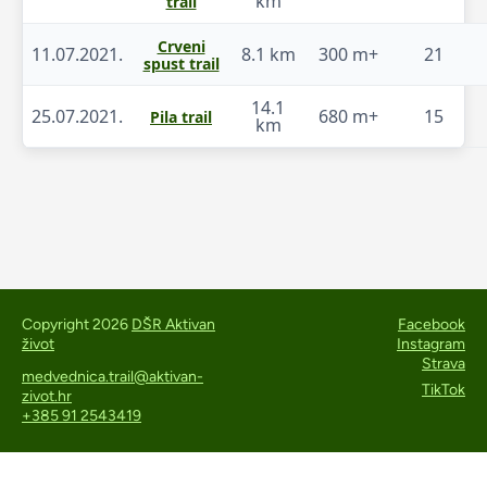
km
trail
Crveni
11.07.2021.
8.1 km
300 m+
21
spust trail
14.1
25.07.2021.
680 m+
15
Pila trail
km
Copyright 2026
DŠR Aktivan
Facebook
život
Instagram
Strava
medvednica.trail@aktivan-
TikTok
zivot.hr
+385 91 2543419