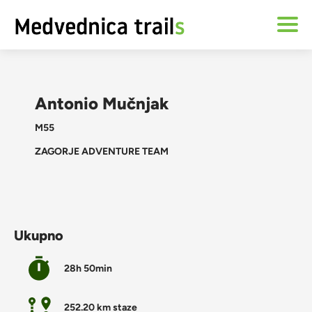
Antonio Mučnjak
M55
ZAGORJE ADVENTURE TEAM
Ukupno
28h 50min
252.20 km staze