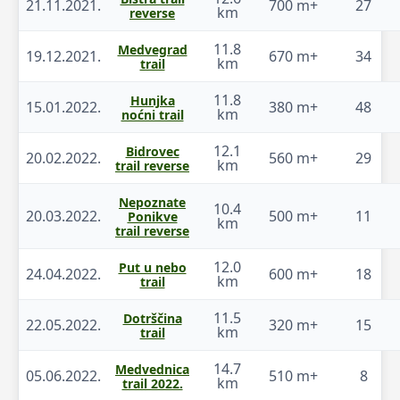
21.11.2021.
700 m+
27
km
reverse
11.8
Medvegrad
19.12.2021.
670 m+
34
km
trail
11.8
Hunjka
15.01.2022.
380 m+
48
km
noćni trail
12.1
Bidrovec
20.02.2022.
560 m+
29
km
trail reverse
Nepoznate
10.4
20.03.2022.
500 m+
11
Ponikve
km
trail reverse
12.0
Put u nebo
24.04.2022.
600 m+
18
km
trail
11.5
Dotrščina
22.05.2022.
320 m+
15
km
trail
14.7
Medvednica
05.06.2022.
510 m+
8
km
trail 2022.