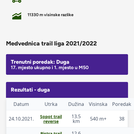
11330 m visinske razlike
Medvednica trail liga 2021/2022
Trenutni poredak: Duga
17. mjesto ukupno i 1. mjesto u M50
Rezultati - duga
Datum
Utrka
Dužina
Visinska
Poredak
13.5
Sopot trail
24.10.2021.
540 m+
38
km
reverse
12.6
Bistra trail