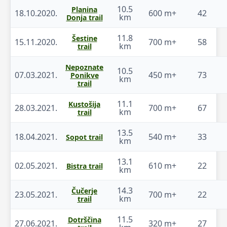
10.5
Planina
18.10.2020.
600 m+
42
km
Donja trail
11.8
Šestine
15.11.2020.
700 m+
58
km
trail
Nepoznate
10.5
07.03.2021.
450 m+
73
Ponikve
km
trail
11.1
Kustošija
28.03.2021.
700 m+
67
km
trail
13.5
18.04.2021.
540 m+
33
Sopot trail
km
13.1
02.05.2021.
610 m+
22
Bistra trail
km
14.3
Čučerje
23.05.2021.
700 m+
22
km
trail
11.5
Dotrščina
27.06.2021.
320 m+
27