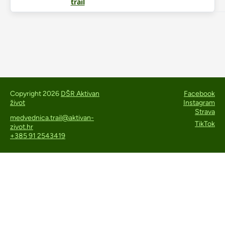
trail
Copyright 2026
DŠR Aktivan
Facebook
život
Instagram
Strava
medvednica.trail@aktivan-
TikTok
zivot.hr
+385 91 2543419