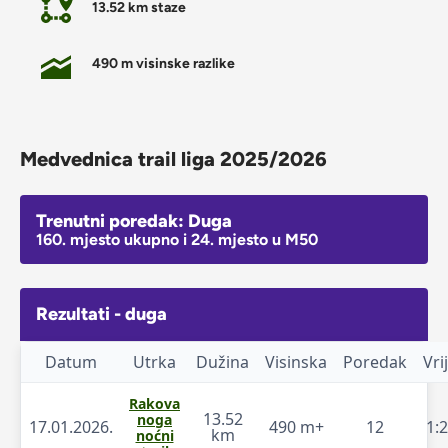
13.52 km staze
490 m visinske razlike
Medvednica trail liga 2025/2026
Trenutni poredak: Duga
160. mjesto ukupno i 24. mjesto u M50
Rezultati - duga
Datum
Utrka
Dužina
Visinska
Poredak
Vri
Rakova
13.52
noga
17.01.2026.
490 m+
12
1:
km
noćni