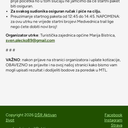
prije početka no u tom slučaju ne jamčimo da će startni paket
biti osiguran.
Za svakog sudionika osiguran ručak i piće na cilju.
Preuzimanje startnog paketa od 12:45 do 14:45. NAPOMENA:
za ovu utrku ne vrijede startni brojevi Medvednica trail lige
nego ćete dobiti novi broj!
Organizator utrke
: Turistička zajednica općine Marija Bistrica,
sven.plecko89@gmail.com
# # #
VAŽNO
: nakon prijave na stranici organizatora i uplate kotizacije,
OBAVEZNO se prijavite i na ovoj našoj stranici kako bismo vam
mogli upisati rezultat i dodijeliti bodove za poredak u MTL.
Copyright 2026
DŠR Aktivan
Facebook
život
Instagram
Strava