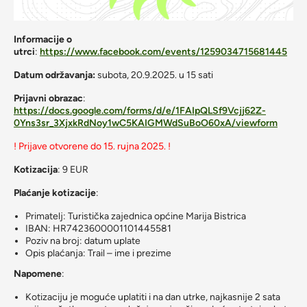
Informacije o
utrci
:
https://www.facebook.com/events/1259034715681445
Datum održavanja:
subota, 20.9.2025. u 15 sati
Prijavni obrazac
:
https://docs.google.com/forms/d/e/1FAIpQLSf9Vcjj62Z-
0Yns3sr_3XjxkRdNoy1wC5KAIGMWdSuBoO60xA/viewform
! Prijave otvorene do 15. rujna 2025. !
Kotizacija
: 9 EUR
Plaćanje kotizacije
:
Primatelj: Turistička zajednica općine Marija Bistrica
IBAN: HR7423600001101445581
Poziv na broj: datum uplate
Opis plaćanja: Trail – ime i prezime
Napomene
:
Kotizaciju je moguće uplatiti i na dan utrke, najkasnije 2 sata