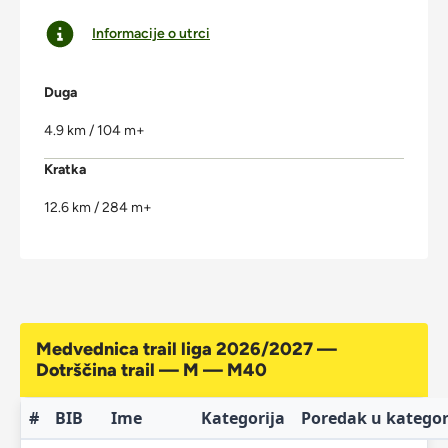
Informacije o utrci
Duga
4.9 km / 104 m+
Kratka
12.6 km / 284 m+
Medvednica trail liga 2026/2027 —
Dotrščina trail — M — M40
#
BIB
Ime
Kategorija
Poredak u kategori