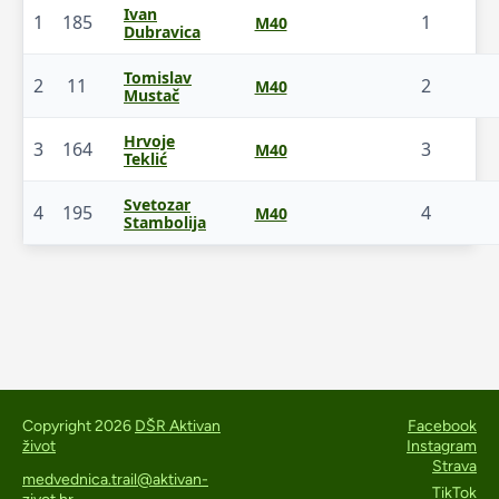
Ivan
1
185
1
M40
Dubravica
Tomislav
2
11
2
M40
Mustač
Hrvoje
3
164
3
M40
Teklić
Svetozar
4
195
4
M40
Stambolija
Copyright 2026
DŠR Aktivan
Facebook
život
Instagram
Strava
medvednica.trail@aktivan-
TikTok