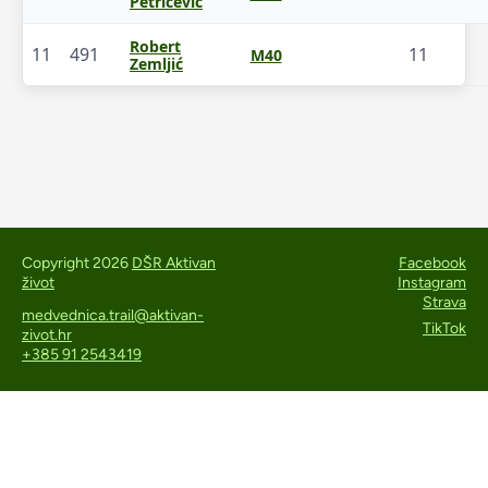
Petričević
Robert
11
491
11
M40
Zemljić
Copyright 2026
DŠR Aktivan
Facebook
život
Instagram
Strava
medvednica.trail@aktivan-
TikTok
zivot.hr
+385 91 2543419