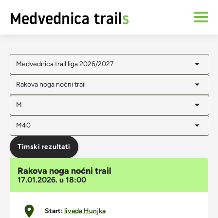
Medvednica trail liga 2026/2027
Rakova noga noćni trail
M
M40
Timski rezultati
Rakova noga noćni trail
17.01.2026. u 18:00
Start:
livada Hunjka