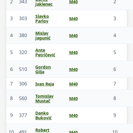
2
343
2
M40
Jaklenec
Slavko
3
303
3
M40
Parlov
Mislav
4
380
4
M40
Jagunić
Ante
5
320
5
M40
Petričević
Gordon
6
510
6
M40
Gilja
7
306
7
Ivan Reja
M40
Tomislav
8
560
8
M40
Mustač
Danko
9
377
9
M40
Buković
Robert
10
491
10
M40