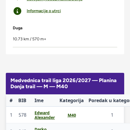
Informacije o utrci
Duga
10.73 km / 570 m+
Medvednica trail liga 2026/2027 — Planina
Donja trail — M — M40
#
BIB
Ime
Kategorija
Poredak u kategor
Edward
1
578
1
M40
Alexander
Darko