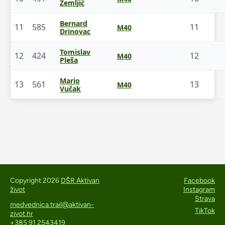
Zemljić
Bernard
11
585
11
M40
Drinovac
Tomislav
12
424
12
M40
Pleša
Mario
13
561
13
M40
Vučak
Copyright 2026
DŠR Aktivan
Facebook
život
Instagram
Strava
medvednica.trail@aktivan-
TikTok
zivot.hr
+385 91 2543419