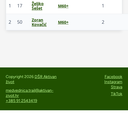
Željko
1
17
1
M60+
Šešet
Zoran
2
50
2
M60+
Kovačić
Copyright 2026
DŠR Aktivan
Facebook
život
Instagram
Strava
medvednica.trail@aktivan-
TikTok
zivot.hr
+385 91 2543419