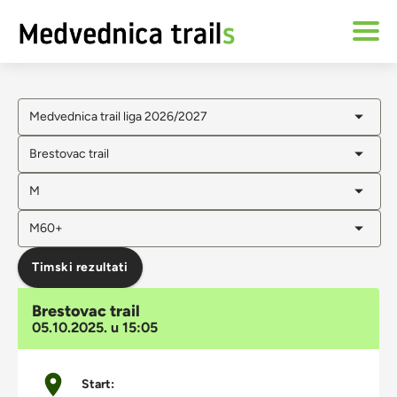
Medvednica trail liga 2026/2027
Brestovac trail
M
M60+
Timski rezultati
Brestovac trail
05.10.2025. u 15:05
Start: