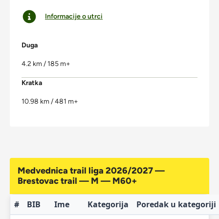
Informacije o utrci
Duga
4.2 km / 185 m+
Kratka
10.98 km / 481 m+
Medvednica trail liga 2026/2027 —
Brestovac trail — M — M60+
#
BIB
Ime
Kategorija
Poredak u kategoriji