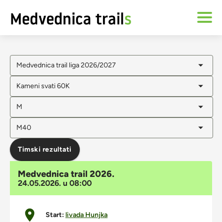
Medvednica trail liga 2026/2027
Kameni svati 60K
M
M40
Timski rezultati
Medvednica trail 2026.
24.05.2026. u 08:00
Start:
livada Hunjka