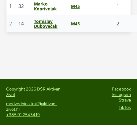
Marko
1
32
1
M45
Koprivnjak
Tomislav
2
14
2
M45
Dubovečak
Copyright 2026
DŠR Aktivan
Facebook
život
Instagram
Strava
medvednica.trail@aktivan-
TikTok
zivot.hr
+385 91 2543419