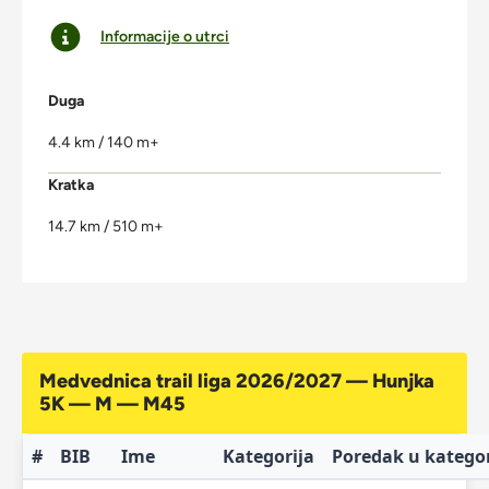
Informacije o utrci
Duga
4.4 km / 140 m+
Kratka
14.7 km / 510 m+
Medvednica trail liga 2026/2027 — Hunjka
5K — M — M45
#
BIB
Ime
Kategorija
Poredak u kategor