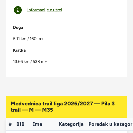
Informacije o utrci
Duga
5.11 km / 160 m+
Kratka
13.66 km / 538 m+
Medvednica trail liga 2026/2027 — Pila 3
trail — M — M35
#
BIB
Ime
Kategorija
Poredak u kategori