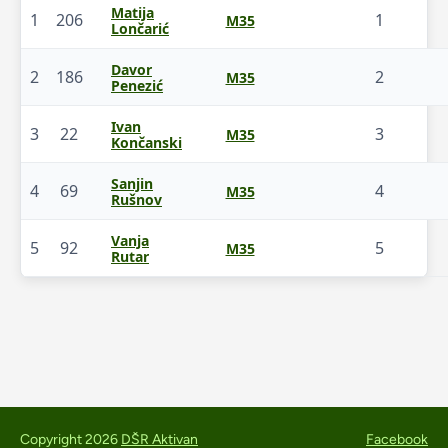
Matija
1
206
1
M35
Lončarić
Davor
2
186
2
M35
Penezić
Ivan
3
22
3
M35
Končanski
Sanjin
4
69
4
M35
Rušnov
Vanja
5
92
5
M35
Rutar
Copyright 2026
DŠR Aktivan
Facebook