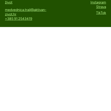
život
Instagram
Strava
medvednica.trail@aktivan-
TikTok
zivot.hr
+385 91 2543419