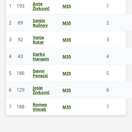
Ante
1
193
1
M35
Živković
Sanjin
2
69
2
M35
Rušnov
Vanja
3
92
3
M35
Rutar
Darko
4
43
4
M35
Harapin
Davor
5
186
5
M35
Penezić
Josip
6
129
6
M35
Živković
Romeo
7
188
7
M35
Vincelj