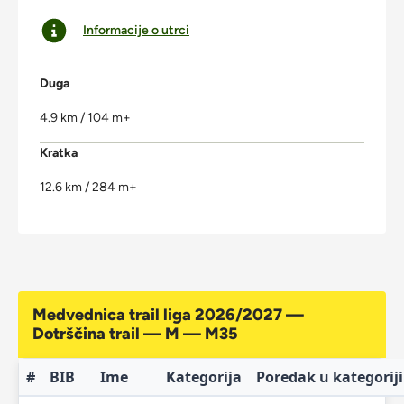
Informacije o utrci
Duga
4.9 km / 104 m+
Kratka
12.6 km / 284 m+
Medvednica trail liga 2026/2027 —
Dotrščina trail — M — M35
#
BIB
Ime
Kategorija
Poredak u kategoriji