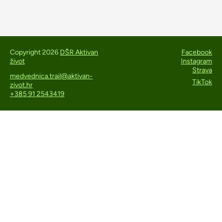
Copyright 2026
DŠR Aktivan
Facebook
život
Instagram
Strava
medvednica.trail@aktivan-
TikTok
zivot.hr
+385 91 2543419