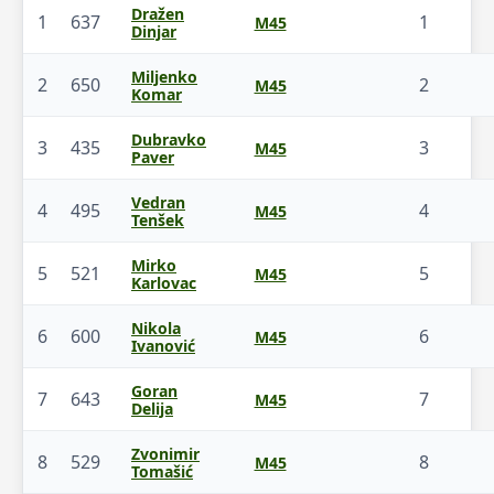
Dražen
1
637
1
M45
Dinjar
Miljenko
2
650
2
M45
Komar
Dubravko
3
435
3
M45
Paver
Vedran
4
495
4
M45
Tenšek
Mirko
5
521
5
M45
Karlovac
Nikola
6
600
6
M45
Ivanović
Goran
7
643
7
M45
Delija
Zvonimir
8
529
8
M45
Tomašić