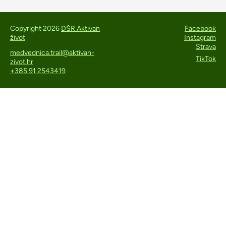
Copyright 2026
DŠR Aktivan
Facebook
život
Instagram
Strava
medvednica.trail@aktivan-
TikTok
zivot.hr
+385 91 2543419