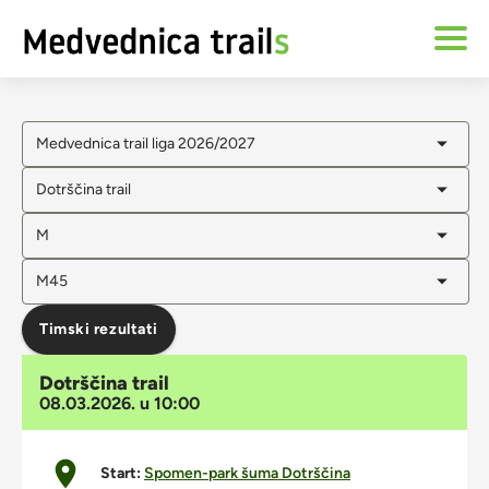
Medvednica trail liga 2026/2027
Dotrščina trail
M
M45
Timski rezultati
Dotrščina trail
08.03.2026. u 10:00
Start:
Spomen-park šuma Dotrščina