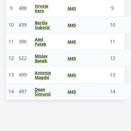
Hrvoje
9
488
9
M45
Kero
Boriša
10
439
10
M45
Subotić
Aleš
11
386
11
M45
Petek
Mislav
12
522
12
M45
Banek
Antonio
13
499
13
M45
Magdić
Dean
14
497
14
M45
Šimunić