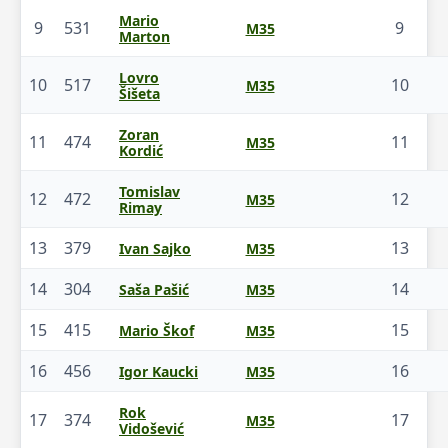
Mario
9
531
9
M35
Marton
Lovro
10
517
10
M35
Šišeta
Zoran
11
474
11
M35
Kordić
Tomislav
12
472
12
M35
Rimay
13
379
13
Ivan Sajko
M35
14
304
14
Saša Pašić
M35
15
415
15
Mario Škof
M35
16
456
16
Igor Kaucki
M35
Rok
17
374
17
M35
Vidošević