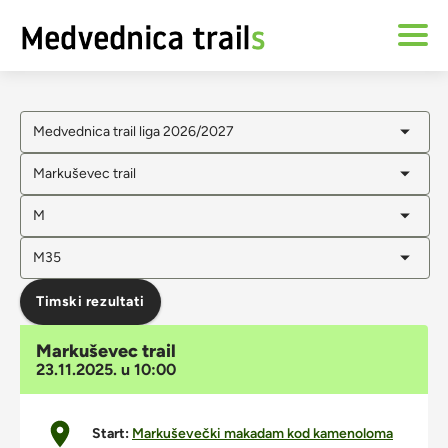
Medvednica trail liga 2026/2027
Markuševec trail
M
M35
Timski rezultati
Markuševec trail
23.11.2025. u 10:00
Start:
Markuševečki makadam kod kamenoloma