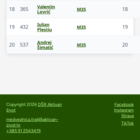
Valentin
18
365
18
M35
Lovrić
Iulian
19
432
19
M35
Plestiu
Andrej
20
537
20
M35
Šimatić
Copyright 2026
DŠR Aktivan
Facebook
život
Instagram
Strava
medvednica.trail@aktivan-
TikTok
zivot.hr
+385 91 2543419