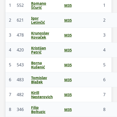
Romano
1
552
1
M35
Ščurić
Igor
2
621
2
M35
Letinčić
Krunoslav
3
478
3
M35
Kovaček
Kristijan
4
420
4
M35
Petrić
Borna
5
543
5
M35
Kušenić
Tomislav
6
483
6
M35
Blažek
Kirill
7
482
7
M35
Nesterovich
Filip
8
346
8
M35
Boltuzic