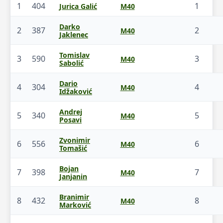
1
404
1
Jurica Galić
M40
Darko
2
387
2
M40
Jaklenec
Tomislav
3
590
3
M40
Sabolić
Dario
4
304
4
M40
Idžaković
Andrej
5
340
5
M40
Posavi
Zvonimir
6
556
6
M40
Tomašić
Bojan
7
398
7
M40
Janjanin
Branimir
8
432
8
M40
Marković