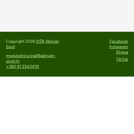
Copyright 2026
DŠR Aktivan
Facebook
život
Instagram
Strava
medvednica.trail@aktivan-
TikTok
zivot.hr
+385 91 2543419