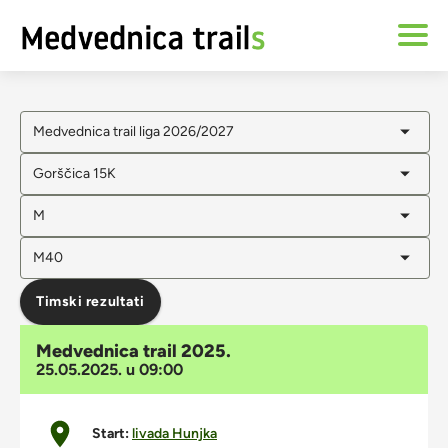
Medvednica trail liga 2026/2027
Gorščica 15K
M
M40
Timski rezultati
Medvednica trail 2025.
25.05.2025. u 09:00
Start:
livada Hunjka