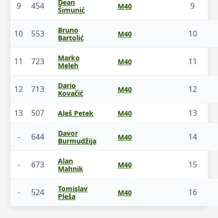
Dean
9
454
9
M40
Šimunić
Bruno
10
553
10
M40
Bartolić
Marko
11
723
11
M40
Meleh
Dario
12
713
12
M40
Kovačić
13
507
13
Aleš Petek
M40
Davor
-
644
14
M40
Burmudžija
Alan
-
673
15
M40
Mahnik
Tomislav
-
524
16
M40
Pleša