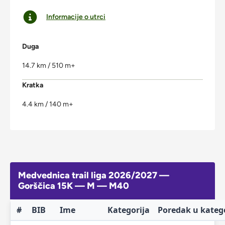
Informacije o utrci
Duga
14.7 km / 510 m+
Kratka
4.4 km / 140 m+
Medvednica trail liga 2026/2027 —
Gorščica 15K — M — M40
#
BIB
Ime
Kategorija
Poredak u katego