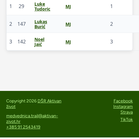
Luke
1
29
1
MJ
Tudoric
Lukas
2
147
2
MJ
Burić
Noel
3
142
3
MJ
Jaić
Copyright 2026
DŠR Aktivan
Facebook
život
Instagram
Strava
medvednica.trail@aktivan-
TikTok
zivot.hr
+385 91 2543419