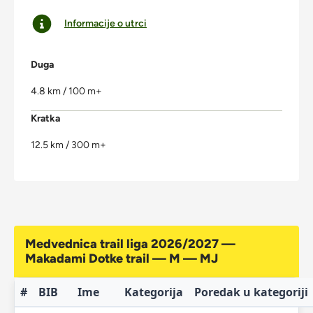
Informacije o utrci
Duga
4.8 km / 100 m+
Kratka
12.5 km / 300 m+
Medvednica trail liga 2026/2027 —
Makadami Dotke trail — M — MJ
#
BIB
Ime
Kategorija
Poredak u kategoriji